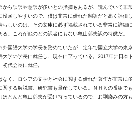
部から誤訳や意訳が多いとの指摘もあるが、読んでいて非
に没頭しやすいので、僕は非常に優れた翻訳だと高く評価
晴らしいのは、その文庫に必ず掲載されている非常に詳細
ある。これが他のどの訳者にもない亀山郁夫訳の特徴だ。
京外国語大学の学長を務めていたが、定年で国立大学の東
大学の学長に就任し、現在に至っている。2017年に日本
、初代会長に就任。
はなく、ロシアの文学と社会に関する優れた著作が非常に
に関する解説書、研究書も量産している。ＮＨＫの番組で
はほとんど亀山郁夫が受け持っているので、お馴染みの方