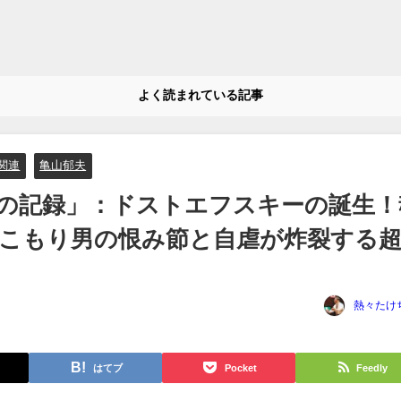
よく読まれている記事
関連
亀山郁夫
の記録」：ドストエフスキーの誕生！
こもり男の恨み節と自虐が炸裂する
熱々たけ
はてブ
Pocket
Feedly