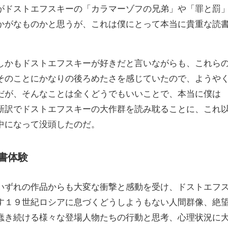
がドストエフスキーの「カラマーゾフの兄弟」や「罪と罰
かがなものかと思うが、これは僕にとって本当に貴重な読
しかもドストエフスキーが好きだと言いながらも、これら
そのことにかなりの後ろめたさを感じていたので、ようや
だが、そんなことは全くどうでもいいことで、本当に僕は
新訳でドストエフスキーの大作群を読み耽ることに、これ
中になって没頭したのだ。
書体験
いずれの作品からも大変な衝撃と感動を受け、ドストエフ
す１９世紀ロシアに息づくどうしようもない人間群像、絶
蠢き続ける様々な登場人物たちの行動と思考、心理状況に