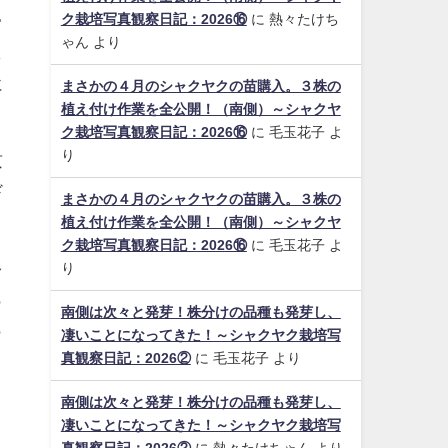
ク栽培写真観察日記：2026⑯
に
熱々たけち
常
ゃん
より
し
に
まさかの４月のシャクヤクの苗購入。３株の
植え付け作業を全公開！（南側）～シャクヤ
ク栽培写真観察日記：2026⑯
に
毛玉花子
よ
り
京
ド
まさかの４月のシャクヤクの苗購入。３株の
植え付け作業を全公開！（南側）～シャクヤ
ク栽培写真観察日記：2026⑯
に
毛玉花子
よ
多
り
も
南側は次々と発芽！株分けの品種も発芽し、
も
凄いことになってきた！～シャクヤク栽培写
真観察日記：2026②
に
毛玉花子
より
南側は次々と発芽！株分けの品種も発芽し、
凄いことになってきた！～シャクヤク栽培写