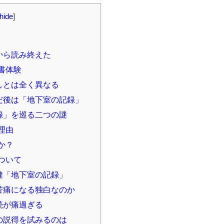
hide
]
から読み終えた
書体験
しとは全く異なる
だ後は「地下室の記録」
録」を巡る二つの謎
理由
か？
ついて
鍵「地下室の記録」
苦痛になる独白なのか
続が痛過ぎる
の説得を試みるのは