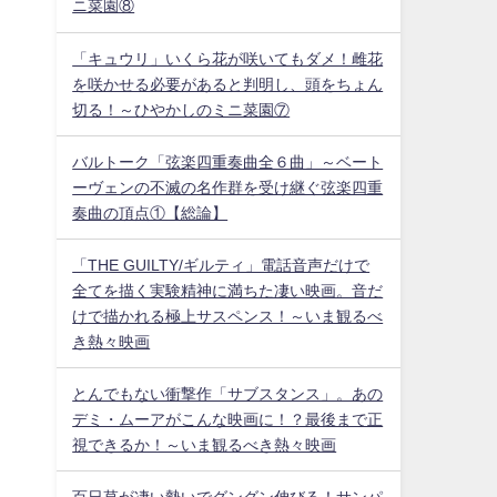
ニ菜園⑧
「キュウリ」いくら花が咲いてもダメ！雌花
を咲かせる必要があると判明し、頭をちょん
切る！～ひやかしのミニ菜園⑦
バルトーク「弦楽四重奏曲全６曲」～ベート
ーヴェンの不滅の名作群を受け継ぐ弦楽四重
奏曲の頂点①【総論】
「THE GUILTY/ギルティ」電話音声だけで
全てを描く実験精神に満ちた凄い映画。音だ
けで描かれる極上サスペンス！～いま観るべ
き熱々映画
とんでもない衝撃作「サブスタンス」。あの
デミ・ムーアがこんな映画に！？最後まで正
視できるか！～いま観るべき熱々映画
百日草が凄い勢いでグングン伸びる！サンパ