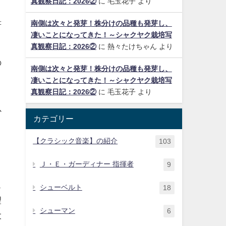
真観察日記：2026②
に
毛玉花子
より
」
書
南側は次々と発芽！株分けの品種も発芽し、
凄いことになってきた！～シャクヤク栽培写
真観察日記：2026②
に
熱々たけちゃん
より
の
南側は次々と発芽！株分けの品種も発芽し、
く
凄いことになってきた！～シャクヤク栽培写
真観察日記：2026②
に
毛玉花子
より
以
カテゴリー
【クラシック音楽】の紹介
103
Ｊ・Ｅ・ガーディナー 指揮者
9
ス
シューベルト
18
望
シューマン
6
大