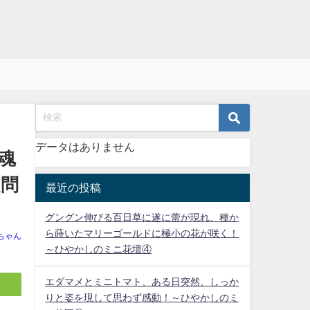
データはありません
魂
超問
最近の投稿
グングン伸びる百日草に遂に蕾が現れ、種か
ら蒔いたマリーゴールドに極小の花が咲く！
ちゃん
～ひやかしのミニ花壇④
エダマメとミニトマト、ある日突然、しっか
りと姿を現して思わず感動！～ひやかしのミ