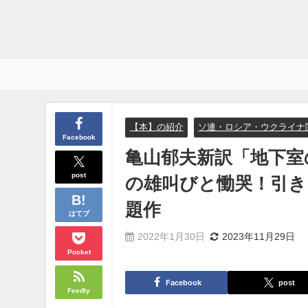
【本】の紹介
ソ連・ロシア・ウクライナ
Facebook
亀山郁夫新訳「地下室
post
の雄叫びと慟哭！引き
題作
はてブ
2022年1月30日
2023年11月29日
Pocket
Facebook
post
Feedly