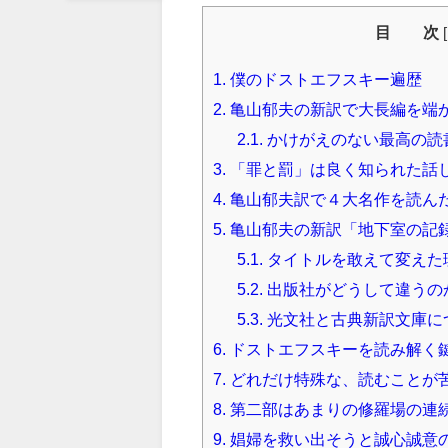
目 次
[
1.
僕のドストエフスキー遍歴
2.
亀山郁夫の新訳で大長編を端
2.1.
かけがえのない最高の読
3.
「罪と罰」は良く知られた話
4.
亀山郁夫訳で４大名作を読ん
5.
亀山郁夫の新訳「地下室の記
5.1.
タイトルを敢えて変えた
5.2.
出版社がどうして違うの
5.3.
光文社と古典新訳文庫に
6.
ドストエフスキーを読み解く
7.
どれだけ特殊な、読むことが
8.
第二部はあまりの修羅場の連
9.
娼婦を救い出そうと誠心誠意