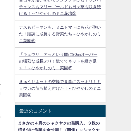
チェンスもマリーゴールドも日々草も咲き続
ける！～ひやかしのミニ花壇③
ナスもピーマンも、ミニトマトにも花が咲い
た！順調に成長する野菜たち～ひやかしのミ
ニ菜園⑥
当
「キュウリ」アッという間に90㎝オーバー
白
の猛烈な成長ぶり！慌ててネットを継ぎ足
す！～ひやかしのミニ菜園⑤
きゅうりネットの交換で見事にスッキリ！ミ
書
ョウガの苗も植え付けた！～ひやかしのミニ
山
菜園④
最近のコメント
れ
まさかの４月のシャクヤクの苗購入。３株の
植え付け作業を全公開！（南側）～シャクヤ