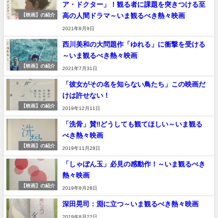
ア・ドクター」！観る者に課題を突きつける至
高の人間ドラマ～いま観るべき熱々映画
【映画】の紹介
2021年8月9日
西川美和の大問題作「ゆれる」に衝撃を受ける
～いま観るべき熱々映画
【映画】の紹介
2021年7月31日
「彼女がその名を知らない鳥たち」この映画だ
けは許せない！
【映画】の紹介
2019年12月11日
「洗骨」賛‼️どうしても観てほしい～いま観る
べき熱々映画
【映画】の紹介
2019年11月28日
「しゃぼん玉」必見の感動作！～いま観るべき
熱々映画
【映画】の紹介
2019年8月28日
深田晃司：淵に立つ～いま観るべき熱々映画
2019年8月22日