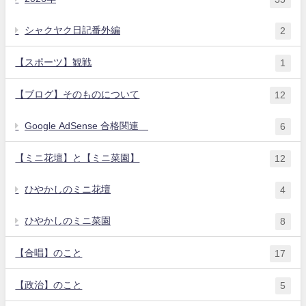
シャクヤク日記番外編
2
【スポーツ】観戦
1
【ブログ】そのものについて
12
Google AdSense 合格関連
6
【ミニ花壇】と【ミニ菜園】
12
ひやかしのミニ花壇
4
ひやかしのミニ菜園
8
【合唱】のこと
17
【政治】のこと
5