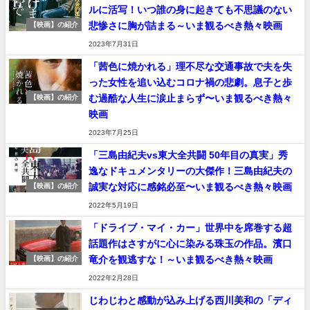
ルに活写！いつ誰の身に起きても不思議のない
悲惨さに胸が詰まる～いま観るべき熱々映画
【映画】の紹介
2023年7月31日
「茜色に焼かれる」理不尽な交通事故で夫を失
った女性を追い込むコロナ禍の悲劇。息子と歩
む過酷な人生に涙止まらず〜いま観るべき熱々
【映画】の紹介
映画
2023年7月25日
「三島由紀夫vs東大全共闘 50年目の真実」秀
逸なドキュメンタリーの大傑作！三島由紀夫の
誠実な対応に感銘必至〜いま観るべき熱々映画
【映画】の紹介
2022年5月19日
「ドライブ・マイ・カー」世界中を席巻する超
話題作はさすがに心に染みる珠玉の作品。濱口
竜介を観逃すな！～いま観るべき熱々映画
【映画】の紹介
2022年2月28日
じわじわと感動が込み上げる西川美和の「ディ