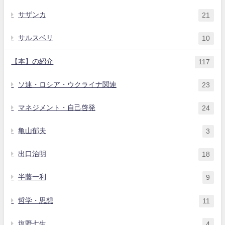
サザンカ
21
サルスベリ
10
【本】の紹介
117
ソ連・ロシア・ウクライナ関連
23
マネジメント・自己啓発
24
亀山郁夫
3
出口治明
18
半藤一利
9
哲学・思想
11
塩野七生
4