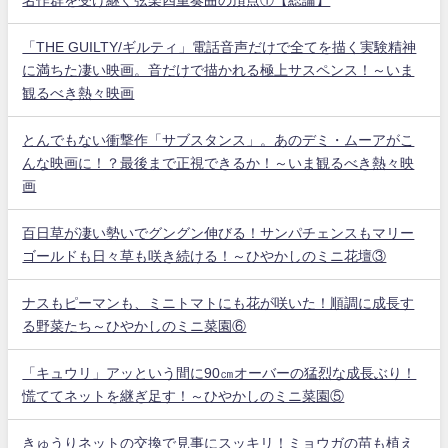
「THE GUILTY/ギルティ」電話音声だけで全てを描く実験精神
に満ちた凄い映画。音だけで描かれる極上サスペンス！～いま
観るべき熱々映画
とんでもない衝撃作「サブスタンス」。あのデミ・ムーアがこ
んな映画に！？最後まで正視できるか！～いま観るべき熱々映
画
百日草が凄い勢いでグングン伸びる！サンパチェンスもマリー
ゴールドも日々草も咲き続ける！～ひやかしのミニ花壇③
ナスもピーマンも、ミニトマトにも花が咲いた！順調に成長す
る野菜たち～ひやかしのミニ菜園⑥
「キュウリ」アッという間に90㎝オーバーの猛烈な成長ぶり！
慌ててネットを継ぎ足す！～ひやかしのミニ菜園⑤
きゅうりネットの交換で見事にスッキリ！ミョウガの苗も植え