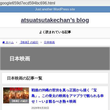
google659d7ecd594bc696.html
Just another WordPress site
atsuatsutakechan’s blog
よく読まれている記事
ホーム
【映画】の紹介
日本映画
日本映画
日本映画の記事一覧
戦後の沖縄の苦渋を真っ正面から描く「宝
島」。この骨太の映画をアマプラで観られる幸
せ！～いま観るべき熱々映画
【映画】の紹介
2026年6月30日