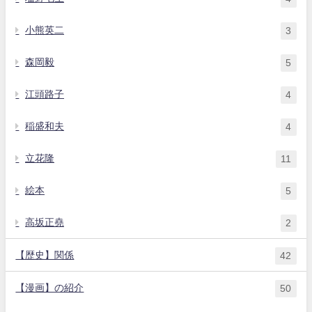
小熊英二
3
森岡毅
5
江頭路子
4
稲盛和夫
4
立花隆
11
絵本
5
高坂正堯
2
【歴史】関係
42
【漫画】の紹介
50