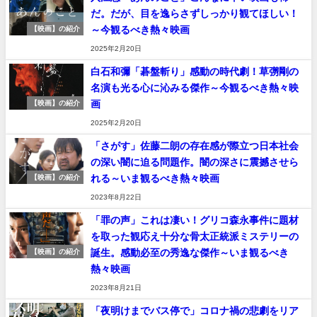
だ。だが、目を逸らさずしっかり観てほしい！
～今観るべき熱々映画
【映画】の紹介
2025年2月20日
白石和彌「碁盤斬り」感動の時代劇！草彅剛の
名演も光る心に沁みる傑作～今観るべき熱々映
画
【映画】の紹介
2025年2月20日
「さがす」佐藤二朗の存在感が際立つ日本社会
の深い闇に迫る問題作。闇の深さに震撼させら
れる～いま観るべき熱々映画
【映画】の紹介
2023年8月22日
「罪の声」これは凄い！グリコ森永事件に題材
を取った観応え十分な骨太正統派ミステリーの
誕生。感動必至の秀逸な傑作～いま観るべき
【映画】の紹介
熱々映画
2023年8月21日
「夜明けまでバス停で」コロナ禍の悲劇をリア