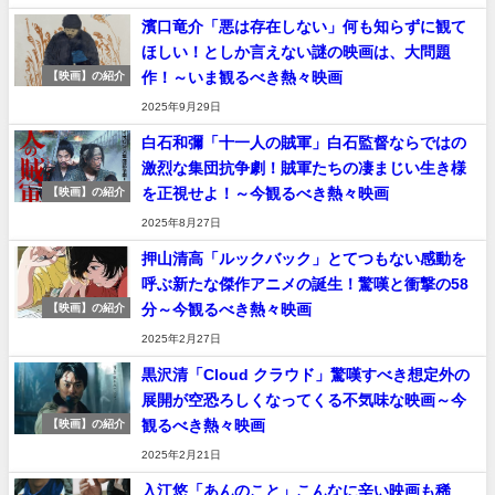
濱口竜介「悪は存在しない」何も知らずに観て
ほしい！としか言えない謎の映画は、大問題
作！～いま観るべき熱々映画
【映画】の紹介
2025年9月29日
白石和彌「十一人の賊軍」白石監督ならではの
激烈な集団抗争劇！賊軍たちの凄まじい生き様
を正視せよ！～今観るべき熱々映画
【映画】の紹介
2025年8月27日
押山清高「ルックバック」とてつもない感動を
呼ぶ新たな傑作アニメの誕生！驚嘆と衝撃の58
分～今観るべき熱々映画
【映画】の紹介
2025年2月27日
黒沢清「Cloud クラウド」驚嘆すべき想定外の
展開が空恐ろしくなってくる不気味な映画～今
観るべき熱々映画
【映画】の紹介
2025年2月21日
入江悠「あんのこと」こんなに辛い映画も稀