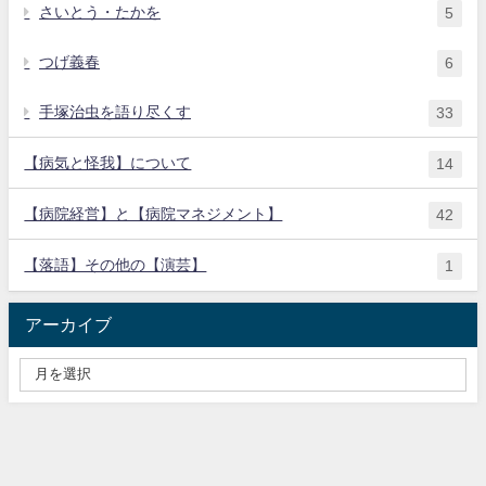
さいとう・たかを
5
つげ義春
6
手塚治虫を語り尽くす
33
【病気と怪我】について
14
【病院経営】と【病院マネジメント】
42
【落語】その他の【演芸】
1
アーカイブ