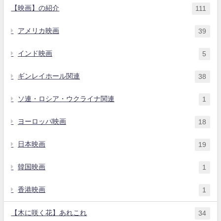
【映画】の紹介
111
アメリカ映画
39
インド映画
5
ギンレイホール関連
38
ソ連・ロシア・ウクライナ関連
1
ヨーロッパ映画
18
日本映画
19
韓国映画
1
香港映画
1
【木に咲く花】あれこれ
34