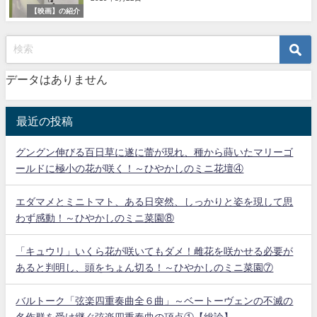
【映画】の紹介
データはありません
最近の投稿
グングン伸びる百日草に遂に蕾が現れ、種から蒔いたマリーゴ
ールドに極小の花が咲く！～ひやかしのミニ花壇④
エダマメとミニトマト、ある日突然、しっかりと姿を現して思
わず感動！～ひやかしのミニ菜園⑧
「キュウリ」いくら花が咲いてもダメ！雌花を咲かせる必要が
あると判明し、頭をちょん切る！～ひやかしのミニ菜園⑦
バルトーク「弦楽四重奏曲全６曲」～ベートーヴェンの不滅の
名作群を受け継ぐ弦楽四重奏曲の頂点①【総論】