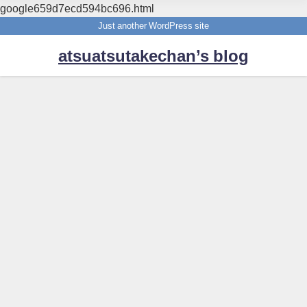
google659d7ecd594bc696.html
Just another WordPress site
atsuatsutakechan’s blog