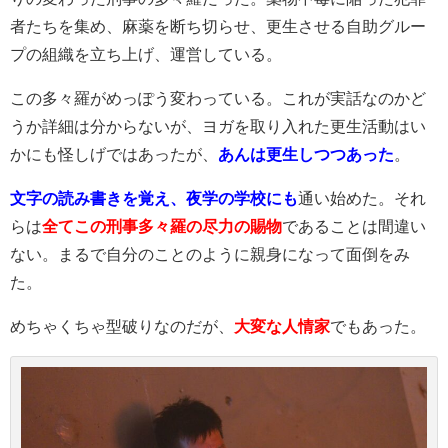
者たちを集め、麻薬を断ち切らせ、更生させる自助グルー
プの組織を立ち上げ、運営している。
この多々羅がめっぽう変わっている。これが実話なのかど
うか詳細は分からないが、ヨガを取り入れた更生活動はい
かにも怪しげではあったが、
あんは更生しつつあった
。
文字の読み書きを覚え、夜学の学校にも
通い始めた。それ
らは
全てこの刑事多々羅の尽力の賜物
であることは間違い
ない。まるで自分のことのように親身になって面倒をみ
た。
めちゃくちゃ型破りなのだが、
大変な人情家
でもあった。