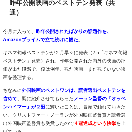
昨年公開映画のベストテン発表（共
通）
今月に入って、
昨年公開されたばかりの話題作を、
Amazonプライムで立て続けに観た
。
キネマ旬報ベストテンが２月早々に発表（2.5「キネマ旬報
ベストテン」発売）され、昨年公開された内外の映画の評
価が出た段階で、僕は例年、観た映画、まだ観ていない映
画を整理する。
ちなみに
外国映画のベストワンは、読者選出ベストテンを
含めて
、既に紹介させてもらった
ノーラン監督の「オッペ
ンハイマー」が２冠
に輝いたことは、冒頭で触れておきた
い。クリストファー・ノーランが外国映画監督賞と読者選
出外国映画監督賞も受賞したので
４冠達成という快挙
を上
げている。