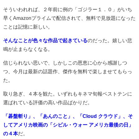
そういわれれば、２年前に例の「ゴジラー１．０」がいち
早くAmazonプライムで配信されて、無料で見放題になった
ことは記憶に新しい。
そんなことが色々な作品で起きている
のだった。嬉しい悲
鳴が止まらなくなる。
信じられない思いで、しかしこの恩恵に心から感謝しつ
つ、今月は最新の話題作、傑作を無料で楽しませてもらっ
た。
取り急ぎ、４本を観た。いずれもキネマ旬報ベストテンに
選ばれている評価の高い作品ばかりだ。
「碁盤斬り」、「あんのこと」、「Cloud クラウド」、そ
してアメリカ映画の「シビル・ウォー アメリカ最後の日」
の４本
だ。