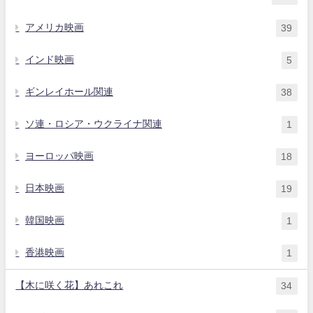
アメリカ映画
39
インド映画
5
ギンレイホール関連
38
ソ連・ロシア・ウクライナ関連
1
ヨーロッパ映画
18
日本映画
19
韓国映画
1
香港映画
1
【木に咲く花】あれこれ
34