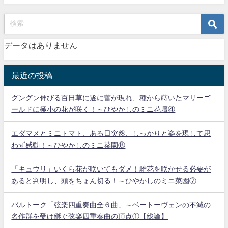
データはありません
最近の投稿
グングン伸びる百日草に遂に蕾が現れ、種から蒔いたマリーゴ
ールドに極小の花が咲く！～ひやかしのミニ花壇④
エダマメとミニトマト、ある日突然、しっかりと姿を現して思
わず感動！～ひやかしのミニ菜園⑧
「キュウリ」いくら花が咲いてもダメ！雌花を咲かせる必要が
あると判明し、頭をちょん切る！～ひやかしのミニ菜園⑦
バルトーク「弦楽四重奏曲全６曲」～ベートーヴェンの不滅の
名作群を受け継ぐ弦楽四重奏曲の頂点①【総論】