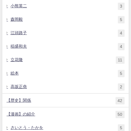
小熊英二
3
森岡毅
5
江頭路子
4
稲盛和夫
4
立花隆
11
絵本
5
高坂正堯
2
【歴史】関係
42
【漫画】の紹介
50
さいとう・たかを
5