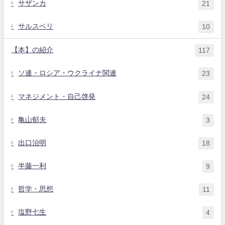
サザンカ
21
サルスベリ
10
【本】の紹介
117
ソ連・ロシア・ウクライナ関連
23
マネジメント・自己啓発
24
亀山郁夫
3
出口治明
18
半藤一利
9
哲学・思想
11
塩野七生
4