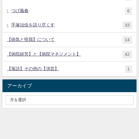
つげ義春
6
手塚治虫を語り尽くす
33
【病気と怪我】について
14
【病院経営】と【病院マネジメント】
42
【落語】その他の【演芸】
1
アーカイブ