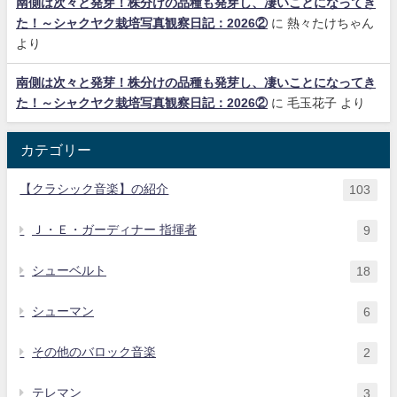
南側は次々と発芽！株分けの品種も発芽し、凄いことになってき
た！～シャクヤク栽培写真観察日記：2026②
に
熱々たけちゃん
より
南側は次々と発芽！株分けの品種も発芽し、凄いことになってき
た！～シャクヤク栽培写真観察日記：2026②
に
毛玉花子
より
カテゴリー
【クラシック音楽】の紹介
103
Ｊ・Ｅ・ガーディナー 指揮者
9
シューベルト
18
シューマン
6
その他のバロック音楽
2
テレマン
3