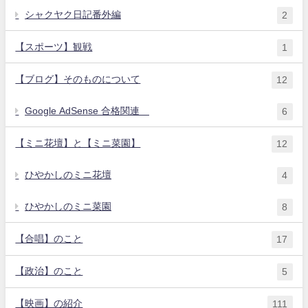
シャクヤク日記番外編
2
【スポーツ】観戦
1
【ブログ】そのものについて
12
Google AdSense 合格関連
6
【ミニ花壇】と【ミニ菜園】
12
ひやかしのミニ花壇
4
ひやかしのミニ菜園
8
【合唱】のこと
17
【政治】のこと
5
【映画】の紹介
111