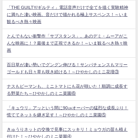
「THE GUILTY/ギルティ」電話音声だけで全てを描く実験精神
に満ちた凄い映画。音だけで描かれる極上サスペンス！～いま
観るべき熱々映画
とんでもない衝撃作「サブスタンス」。あのデミ・ムーアがこ
んな映画に！？最後まで正視できるか！～いま観るべき熱々映
画
百日草が凄い勢いでグングン伸びる！サンパチェンスもマリー
ゴールドも日々草も咲き続ける！～ひやかしのミニ花壇③
ナスもピーマンも、ミニトマトにも花が咲いた！順調に成長す
る野菜たち～ひやかしのミニ菜園⑥
「キュウリ」アッという間に90㎝オーバーの猛烈な成長ぶり！
慌ててネットを継ぎ足す！～ひやかしのミニ菜園⑤
きゅうりネットの交換で見事にスッキリ！ミョウガの苗も植え
付けた！～ひやかしのミニ菜園④