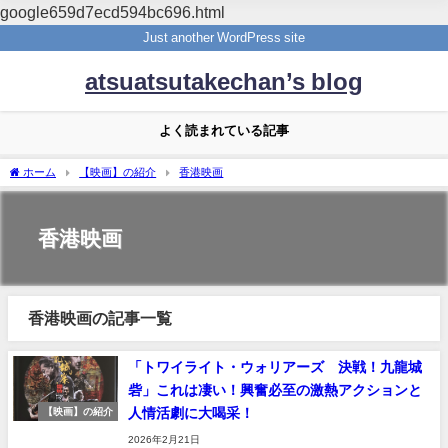
google659d7ecd594bc696.html
Just another WordPress site
atsuatsutakechan’s blog
よく読まれている記事
ホーム
【映画】の紹介
香港映画
香港映画
香港映画の記事一覧
「トワイライト・ウォリアーズ 決戦！九龍城
砦」これは凄い！興奮必至の激熱アクションと
人情活劇に大喝采！
【映画】の紹介
2026年2月21日