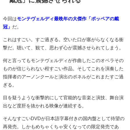
今回は
モンテヴェルディ最晩年の大傑作「ポッペアの戴
冠」
だ。
これはすごい。すご過ぎる。空いた口が塞がらなくなる衝
撃だ。聴いて、観て、思わず心が震撼させられてしまう。
何と言ってもモンテヴェルディが作曲したこのオペラその
ものが信じられない程すごい作品。そしてこれを演奏した
指揮者のアーノンクールと演出のポネルがこれまたすご過
ぎる。
目を疑うような衝撃的にして官能的な音楽と演技、舞台演
出など度肝を抜かれる映像が連続する。
そんなすごいDVDが日本語字幕付きの国内盤として待望の
再発売。しかもめちゃくちゃ安くなっての限定発売であ