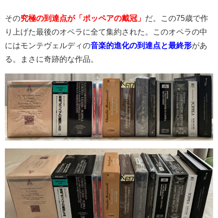
その
究極の到達点が「ポッペアの戴冠」
だ。この75歳で作
り上げた最後のオペラに全て集約された。このオペラの中
にはモンテヴェルディの
音楽的進化の到達点と最終形
があ
る。まさに奇跡的な作品。