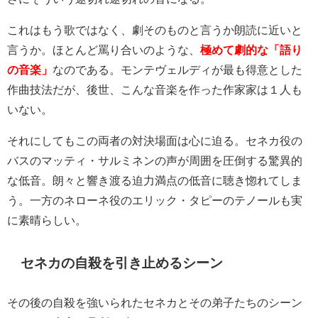
これはもう歌ではなく、劇そのものと言うか朗読に近いと
言うか。ほとんど罵り合いのような、
極めて劇的な「語り
の音楽」
なのである。モンテヴェルディが最も得意とした
作曲技法だが、後世、こんな音楽を作った作家家は１人も
いない。
それにしてもこの両者の対決場面は心に迫る。セネカ役の
バスのマッティ・サルミネンの声が周囲を圧倒する驚異的
な低音。朗々と響き渡る迫力満点の低音に聴き惚れてしま
う。一方のネローネ役のエリック・タピーのテノールも実
に素晴らしい。
セネカの自殺を引き止めるシーン
その後の自殺を強いられたセネカとその弟子たちのシーン