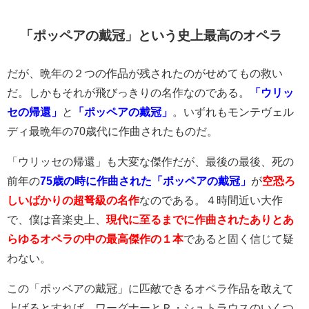
「ポッペアの戴冠」という史上最高のオペラ
だが、晩年の２つの作品が残されたのがせめてもの救い
だ。しかもそれが飛びっきりの名作なのである。
「ウリッ
セの帰還」
と
「ポッペアの戴冠」
。いずれもモンテヴェル
ディ最晩年の70歳代に作曲されたものだ。
「ウリッセの帰還」も大変な傑作だが、最後の最後、死の
前年の
75歳の時に作曲された「ポッペアの戴冠」
が
空恐ろ
しいばかりの超弩級の名作
なのである。４時間近い大作
で、僕は音楽史上、
現代に至るまでに作曲されたありとあ
らゆるオペラの中の最高傑作の１本
であると固く信じて疑
わない。
この「ポッペアの戴冠」に匹敵できるオペラ作品を敢えて
上げるとすれば、ワーグナーとＲ・シュトラウスのいくつ