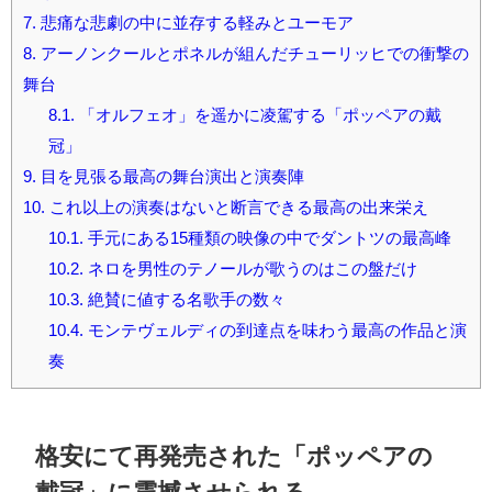
7.
悲痛な悲劇の中に並存する軽みとユーモア
8.
アーノンクールとポネルが組んだチューリッヒでの衝撃の
舞台
8.1.
「オルフェオ」を遥かに凌駕する「ポッペアの戴
冠」
9.
目を見張る最高の舞台演出と演奏陣
10.
これ以上の演奏はないと断言できる最高の出来栄え
10.1.
手元にある15種類の映像の中でダントツの最高峰
10.2.
ネロを男性のテノールが歌うのはこの盤だけ
10.3.
絶賛に値する名歌手の数々
10.4.
モンテヴェルディの到達点を味わう最高の作品と演
奏
格安にて再発売された「ポッペアの
戴冠」に震撼させられる