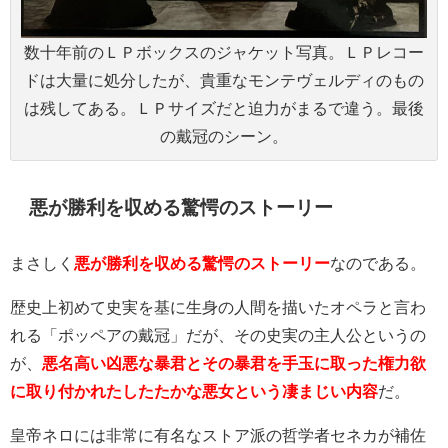
数十年前のＬＰボックスのジャケット写真。ＬＰレコー
ドは大量に処分したが、貴重なモンテヴェルディのもの
は残してある。ＬＰサイズだと迫力がまるで違う。最後
の戴冠のシーン。
悪が勝利を収める驚愕のストーリー
まさしく
悪が勝利を収める驚愕のストーリー
なのである。
歴史上初めて史実を基に生身の人間を描いたオペラと言わ
れる「ポッペアの戴冠」だが、その史実の主人公というの
が、
悪名高い凶悪な暴君とその暴君を手玉に取った権力欲
に取り付かれたしたたかな悪女という凄まじい内容
だ。
皇帝ネロには非常に有名なストア派の哲学者セネカが補佐