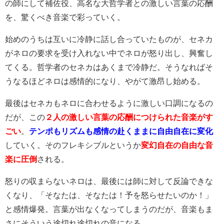
の師にして補佐役、高名な大哲学者との激しい言葉の応酬
を、驚くべき音楽で彩っていく。
始めのうちは互いに冷静に話し合っていたものが、セネカ
がネロの要求を受け入れない中でネロが怒り出し、興奮し
てくる。哲学者のセネカはあくまで冷静だ。そうなればそ
うなるほどネロは感情的になり、やがて激昂し始める。
最後はセネカもネロに合わせるように激しい口調になるの
だが、この
２人の激しい言葉の応酬につけられた音楽がす
ごい
。
テンポもリズムも感情の赴くままに自由自在に変化
していく。そのフレキシブルというか
変幻自在の自由な音
楽に圧倒
される。
怒りの収まらないネロは、最後には師に対して反論できな
くなり、「そなたは、そなたは！予を怒らせたいのか！」
と感情爆発。言葉が出なくなってしまうのだが、音楽もま
さにそういう途切れ途切れの音になる。