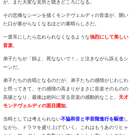
が、また大変な見所と聴きどころになる。
その悲痛なシーンを描くモンテヴェルディの音楽が、開い
た口が塞がらなくなるほどの素晴らしさだ。
一度耳にしたら忘れられなくなるような
強烈にして美しい
音楽
。
弟子たちが「師よ、死なないで！」と泣きながら訴えるシ
ーンだ。
弟子たちの合唱となるのだが、弟子たちの感情がじわじわ
と昂ってきて、その感情の高まりがまさに音楽そのものの
高揚となり、
最後は絶叫に至る
音楽の感動的なこと。
天才
モンテヴェルディの面目躍如
。
当時としては考えられない
不協和音と半音階進行を駆使
し
ながら、ドラマを盛り上げていく。これはもうあのリヒャ