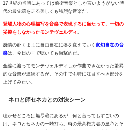
17世紀の当時にあっては前衛音楽としか言いようがない時
代の最先端を走る美しくも強烈な音楽だ。
登場人物の心理描写を音楽で表現するに当たって、一切の
妥協をしなかったモンテヴェルディ
。
感情の赴くままに自由自在に姿を変えていく
変幻自在の音
楽
は、今日の耳で聴いても衝撃的だ。
全編に渡ってモンテヴェルディしか作曲できなかった驚異
的な音楽が連続するが、その中でも特に注目すべき部分を
上げてみたい。
ネロと師セネカとの対決シーン
聴かせどころは無尽蔵にあるが、何と言ってもすごいの
は、ネロとセネカの一騎打ち。時の最高権力者の皇帝とそ