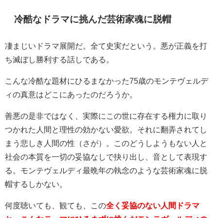
冷酷なドラマに挑んだ芸術家魂に脱帽
凄まじいドラマ展開だ。全て史実だという。悪が正義を打
ち滅ぼし勝利する話しである。
こんな冷酷な題材にひるまなかった75歳のモンテヴェルデ
ィの真意はどこにあったのだろうか。
善悪の是非ではなく、実際にこの世に存在する権力に取り
つかれた人間と理性の効かない愛欲。それに翻弄されてし
まう悲しき人間の性（さが）。このどうしようもない人と
社会の本質を一切の妥協なしで抉り出し、音として表現す
る。モンテヴェルディ最晩年の執念のような芸術家魂に脱
帽するしかない。
何度聴いても、観ても、この
全く妥協のない人間ドラマ