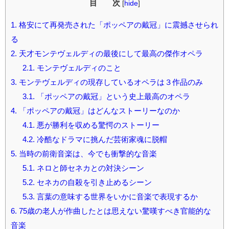
目 次
[
hide
]
1.
格安にて再発売された「ポッペアの戴冠」に震撼させられ
る
2.
天才モンテヴェルディの最後にして最高の傑作オペラ
2.1.
モンテヴェルディのこと
3.
モンテヴェルディの現存しているオペラは３作品のみ
3.1.
「ポッペアの戴冠」という史上最高のオペラ
4.
「ポッペアの戴冠」はどんなストーリーなのか
4.1.
悪が勝利を収める驚愕のストーリー
4.2.
冷酷なドラマに挑んだ芸術家魂に脱帽
5.
当時の前衛音楽は、今でも衝撃的な音楽
5.1.
ネロと師セネカとの対決シーン
5.2.
セネカの自殺を引き止めるシーン
5.3.
言葉の意味する世界をいかに音楽で表現するか
6.
75歳の老人が作曲したとは思えない驚嘆すべき官能的な
音楽