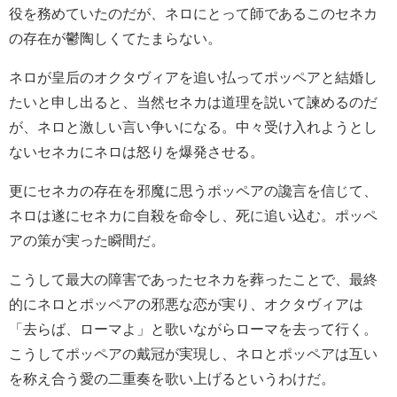
役を務めていたのだが、ネロにとって師であるこのセネカ
の存在が鬱陶しくてたまらない。
ネロが皇后のオクタヴィアを追い払ってポッペアと結婚し
たいと申し出ると、当然セネカは道理を説いて諫めるのだ
が、ネロと激しい言い争いになる。中々受け入れようとし
ないセネカにネロは怒りを爆発させる。
更にセネカの存在を邪魔に思うポッペアの讒言を信じて、
ネロは遂にセネカに自殺を命令し、死に追い込む。ポッペ
アの策が実った瞬間だ。
こうして最大の障害であったセネカを葬ったことで、最終
的にネロとポッペアの邪悪な恋が実り、オクタヴィアは
「去らば、ローマよ」と歌いながらローマを去って行く。
こうしてポッペアの戴冠が実現し、ネロとポッペアは互い
を称え合う愛の二重奏を歌い上げるというわけだ。