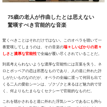
75歳の老人が作曲したとは思えない
驚嘆すべき官能的な音楽
驚くべきことはそれだけではない。このオペラを聴いて一
番驚嘆してしまうのは、その音楽の
瑞々しいばかりの若々
しさ
と
濃厚な官能性
で全編が覆い尽くされていることだ。
到底考えられないような濃厚な官能性には言葉を失う。ネ
ロとポッペアの恋は邪悪なものであり、人の道に外れた許
しがたいものなのだが、オペラの全編に渡って何回も出て
くる二人の愛欲シーンは、ゾクゾクと来るほど魅力的で甘
く、何よりもたまらなくセクシーで官能的なものだ。
これを聴かされると道に外れた浮気シーンであるにも拘ら