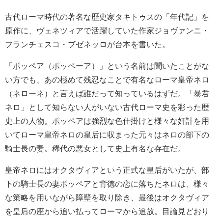
古代ローマ時代の著名な歴史家タキトゥスの「年代記」を
原作に、ヴェネツィアで活躍していた作家ジョヴァンニ・
フランチェスコ・ブゼネッロが台本を書いた。
「ポッペア（ポッペーア）」という名前は聞いたことがな
い方でも、あの極めて残忍なことで有名なローマ皇帝ネロ
（ネローネ）と言えば誰だって知っているはずだ。「暴君
ネロ」として知らない人がいない古代ローマ史を彩った歴
史上の人物。ポッペアは強烈な色仕掛けと様々な奸計を用
いてローマ皇帝ネロの皇后に収まった元々はネロの部下の
騎士長の妻。稀代の悪女として史上有名な存在だ。
皇帝ネロにはオクタヴィアという正式な皇后がいたが、部
下の騎士長の妻ポッペアと背徳の恋に落ちたネロは、様々
な策略を用いながら障壁を取り除き、最後はオクタヴィア
を皇后の座から追い払ってローマから追放。目論見どおり