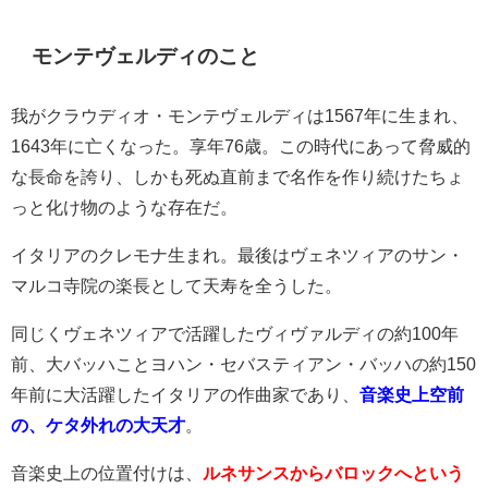
モンテヴェルディのこと
我がクラウディオ・モンテヴェルディは1567年に生まれ、
1643年に亡くなった。享年76歳。この時代にあって脅威的
な長命を誇り、しかも死ぬ直前まで名作を作り続けたちょ
っと化け物のような存在だ。
イタリアのクレモナ生まれ。最後はヴェネツィアのサン・
マルコ寺院の楽長として天寿を全うした。
同じくヴェネツィアで活躍したヴィヴァルディの約100年
前、大バッハことヨハン・セバスティアン・バッハの約150
年前に大活躍したイタリアの作曲家であり、
音楽史上空前
の、ケタ外れの大天才
。
音楽史上の位置付けは、
ルネサンスからバロックへという