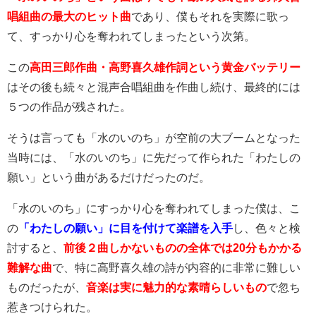
唱組曲の最大のヒット曲
であり、僕もそれを実際に歌っ
て、すっかり心を奪われてしまったという次第。
この
高田三郎作曲・高野喜久雄作詞という黄金バッテリー
はその後も続々と混声合唱組曲を作曲し続け、最終的には
５つの作品が残された。
そうは言っても「水のいのち」が空前の大ブームとなった
当時には、「水のいのち」に先だって作られた「わたしの
願い」という曲があるだけだったのだ。
「水のいのち」にすっかり心を奪われてしまった僕は、こ
の
「わたしの願い」に目を付けて楽譜を入手
し、色々と検
討すると、
前後２曲しかないものの全体では20分もかかる
難解な曲
で、特に高野喜久雄の詩が内容的に非常に難しい
ものだったが、
音楽は実に魅力的な素晴らしいもの
で忽ち
惹きつけられた。