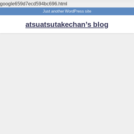
google659d7ecd594bc696.html
Just another WordPress site
atsuatsutakechan’s blog