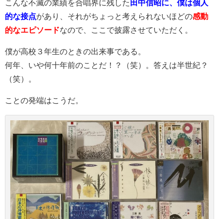
こんな不滅の業績を合唱界に残した
田中信昭に、僕は個人
的な接点
があり、それがちょっと考えられないほどの
感動
的なエピソード
なので、ここで披露させていただく。
僕が高校３年生のときの出来事である。
何年、いや何十年前のことだ！？（笑）。答えは半世紀？
（笑）。
ことの発端はこうだ。