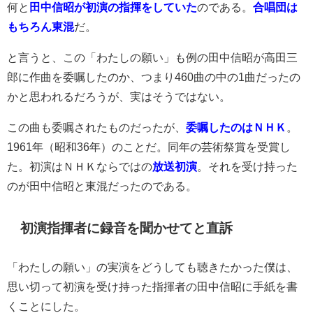
何と
田中信昭が初演の指揮をしていた
のである。
合唱団は
もちろん東混
だ。
と言うと、この「わたしの願い」も例の田中信昭が高田三
郎に作曲を委嘱したのか、つまり460曲の中の1曲だったの
かと思われるだろうが、実はそうではない。
この曲も委嘱されたものだったが、
委嘱したのはＮＨＫ
。
1961年（昭和36年）のことだ。同年の芸術祭賞を受賞し
た。初演はＮＨＫならではの
放送初演
。それを受け持った
のが田中信昭と東混だったのである。
初演指揮者に録音を聞かせてと直訴
「わたしの願い」の実演をどうしても聴きたかった僕は、
思い切って初演を受け持った指揮者の田中信昭に手紙を書
くことにした。