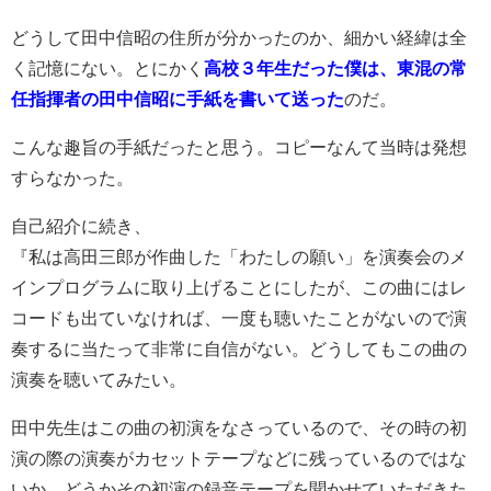
どうして田中信昭の住所が分かったのか、細かい経緯は全
く記憶にない。とにかく
高校３年生だった僕は、東混の常
任指揮者の田中信昭に手紙を書いて送った
のだ。
こんな趣旨の手紙だったと思う。コピーなんて当時は発想
すらなかった。
自己紹介に続き、
『私は高田三郎が作曲した「わたしの願い」を演奏会のメ
インプログラムに取り上げることにしたが、この曲にはレ
コードも出ていなければ、一度も聴いたことがないので演
奏するに当たって非常に自信がない。どうしてもこの曲の
演奏を聴いてみたい。
田中先生はこの曲の初演をなさっているので、その時の初
演の際の演奏がカセットテープなどに残っているのではな
いか。どうかその初演の録音テープを聞かせていただきた