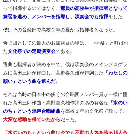
って指導するのではなく、
部員の高校生が指揮者となって
練習を進め、メンバーを指導し、演奏会でも指揮
をした。
僕はその音楽部で高校２年の夏から指揮者となった。
合唱団としての最大のお披露目の場は、「○○祭」と呼ばれ
た
文化祭での定期演奏会
である。
選曲も指揮者が決める中で、僕は演奏会のメインプログラ
ムに高田三郎が作曲し、高野喜久雄が作詞した
「わたしの
願い」という曲を選
んだ
。
それは当時の日本中の多くの合唱団メンバー員が一様に憧
れた高田三郎作曲・高野喜久雄作詞のあの有名な
「水のい
のち」という混声合唱組曲
を高校１年の文化祭で歌って、
大変な感動を得ていたから
だった。
「水のいのち」という曲は今でも不動の人気を誇る邦人合