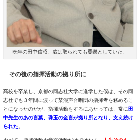
晩年の田中信昭。歳は取られても矍鑠としていた。
その後の指揮活動の拠り所に
高校を卒業し、京都の同志社大学に進学した僕は、その同
志社でも３年間に渡って某混声合唱団の指揮者を務めるこ
とになったのだが、指揮活動をするにあたっては、常に
田
中先生のあの言葉、珠玉の金言が拠り所となり、支え続け
られた
。
やがて、指揮活動や音楽活動だけではなく、
人生そのも