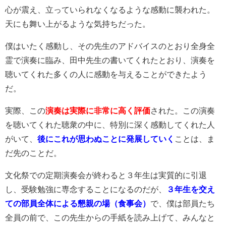
心が震え、立っていられなくなるような感動に襲われた。
天にも舞い上がるような気持ちだった。
僕はいたく感動し、その先生のアドバイスのとおり全身全
霊で演奏に臨み、田中先生の書いてくれたとおり、演奏を
聴いてくれた多くの人に感動を与えることができたよう
だ。
実際、この
演奏は実際に非常に高く評価
された。この演奏
を聴いてくれた聴衆の中に、特別に深く感動してくれた人
がいて、
後にこれが思わぬことに発展していく
ことは、ま
だ先のことだ。
文化祭での定期演奏会が終わると３年生は実質的に引退
し、受験勉強に専念することになるのだが、
３年生を交え
ての部員全体による懇親の場（食事会）
で、僕は部員たち
全員の前で、この先生からの手紙を読み上げて、みんなと