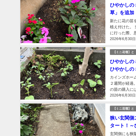
ひやかしの
草」を追加
新たに花の苗
植え付けた。
に行った際、
2026年6月30日
たのに、きれい
【ミニ花壇】と
ひやかしの
ひやかしの
カインズホー
２週間が経過
の苗の購入に
2026年6月30日
ムに買い出しに
【ミニ花壇】と
狭い玄関側
タート！～
玄関側にも狭