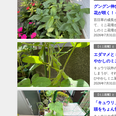
グングン伸
花が咲く！
百日草の成長
て、ミニ花壇
しのミニ花壇
2026年7月31日
うだろうか。右
【ミニ花壇】と
エダマメと
やかしのミ
キュウリ以外
しまうが、そ
ひやかしミニ
2026年7月31日
株、エダマメ３
【ミニ花壇】と
「キュウリ
頭をちょん