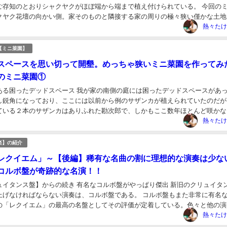
ご存知のとおりシャクヤクがほぼ端から端まで植え付けられている。 今回の
クヤク花壇の向かい側。家そのものと隣接する家の周りの極々狭い僅かな土地
が若い頃に天竜川で拾ってきた大きな水石が置か...
熱々たけ
【ミニ菜園】
スペースを思い切って開墾。めっちゃ狭いミニ菜園を作ってみ
のミニ菜園①
ある困ったデッドスペース 我が家の南側の庭には困ったデッドスペースがあ
し鋭角になっており、ここには以前から例のサザンカが植えられていたのだが
ている２本のサザンカはありふれた勘次郎で、しかもここ数年ほとんど咲かな
のサザンカの奥の鋭角部分が正にデッドスペースで...
熱々たけ
楽】の紹介
レクイエム」～【後編】稀有な名曲の割に理想的な演奏は少な
コルボ盤が奇跡的な名演！！
ュイタンス盤】からの続き 有名なコルボ盤がやっぱり傑出 新旧のクリュイタ
上げなければならない演奏は、コルボ盤である。 コルボ盤もまた非常に有名な
の「レクイエム」の最高の名盤としてその評価が定着している。色々と他の演
やっぱりこのコルボ盤に行き着いてしまう。 ...
熱々たけ