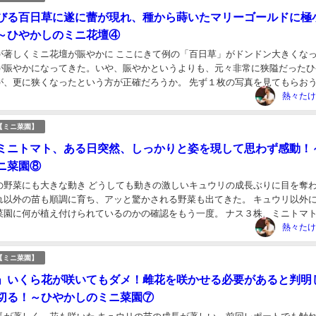
びる百日草に遂に蕾が現れ、種から蒔いたマリーゴールドに極
～ひやかしのミニ花壇④
が著しくミニ花壇が賑やかに ここにきて例の「百日草」がドンドン大きくな
が賑やかになってきた。いや、賑やかというよりも、元々非常に狭隘だったひ
が、更に狭くなったという方が正確だろうか。 先ず１枚の写真を見てもらおう。
側の非常にこんもりとスペースを占拠してい...
熱々たけ
【ミニ菜園】
ミニトマト、ある日突然、しっかりと姿を現して思わず感動！
ニ菜園⑧
の野菜にも大きな動き どうしても動きの激しいキュウリの成長ぶりに目を奪
れ以外の苗も順調に育ち、アッと驚かされる野菜も出てきた。 キュウリ以外
菜園に何が植え付けられているのかの確認をもう一度。 ナス３株、ミニトマ
株、オクラ３株、ピーマン１株、そしてミョウガ...
熱々たけ
【ミニ菜園】
」いくら花が咲いてもダメ！雌花を咲かせる必要があると判明
切る！～ひやかしのミニ菜園⑦