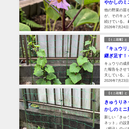
やかしのミ
他の野菜の苗
が、そのキュ
続けている。
2026年7月24日
忘れてしまった
【ミニ花壇】と
「キュウリ
継ぎ足す！
キュウリの成
た報告をさせ
天している。
2026年7月23日
ネットの高さは
【ミニ花壇】と
きゅうりネ
かしのミニ
新しい「きゅ
ネット」の設
（税込）のバ