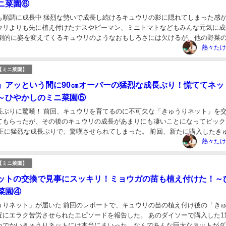
ニ菜園⑥
も順調に成長中 猛烈な勢いで成長し続けるキュウリの影に隠れてしまった感
ウリよりも先に植え付けたナスやピーマン、ミニトマトなどもみんな元気に成
 劇的に姿を変えてくるキュウリのようなおもしろさには欠けるが、他の野菜
わけではない。 ひやかしミニ菜園に植えられて...
熱々たけ
【ミニ菜園】
」アッという間に90㎝オーバーの猛烈な成長ぶり！慌ててネッ
～ひやかしのミニ菜園⑤
長ぶりに驚嘆！ 前回、キュウリを育てるのに不可欠な「きゅうりネット」を
てもらったが、その後のキュウリの成長があまりにも凄いことになってビック
 正に猛烈な成長ぶりで、驚嘆させられてしまった。 前回、新たに購入したき
180㎝あったのだが、これはどう考えても長...
熱々たけ
【ミニ菜園】
ットの交換で見事にスッキリ！ミョウガの苗も植え付けた！～
菜園④
うりネット」が届いた 前回のレポートで、キュウリの苗の植え付け後の「き
置にエラク苦労させられたエピソードを報告した。 あのダイソーで購入した11
カでかいきゅうりネットには本当にまいった。なんであんな巨大なネットがダ