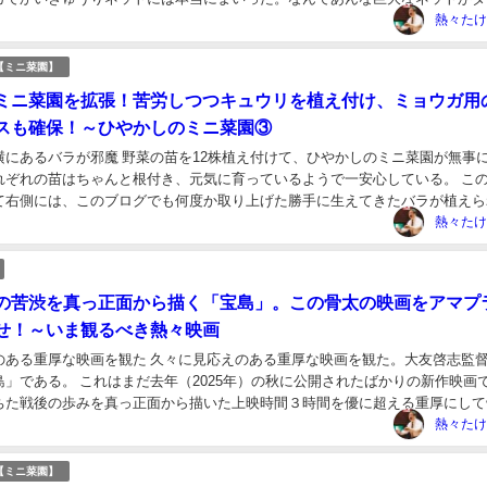
んだ！？ 取り敢えず体裁だけ整えて、別のネ...
熱々たけ
【ミニ菜園】
ミニ菜園を拡張！苦労しつつキュウリを植え付け、ミョウガ用
スも確保！～ひやかしのミニ菜園③
横にあるバラが邪魔 野菜の苗を12株植え付けて、ひやかしのミニ菜園が無事
れぞれの苗はちゃんと根付き、元気に育っているようで一安心している。 こ
て右側には、このブログでも何度か取り上げた勝手に生えてきたバラが植えら
関側にあったもの、シャクヤクの植え付けの邪...
熱々たけ
の苦渋を真っ正面から描く「宝島」。この骨太の映画をアマプ
せ！～いま観るべき熱々映画
のある重厚な映画を観た 久々に見応えのある重厚な映画を観た。大友啓志監
島」である。 これはまだ去年（2025年）の秋に公開されたばかりの新作映画
ちた戦後の歩みを真っ正面から描いた上映時間３時間を優に超える重厚にして
 アマゾンプライムで見放題配信に 僕は劇...
熱々たけ
【ミニ菜園】