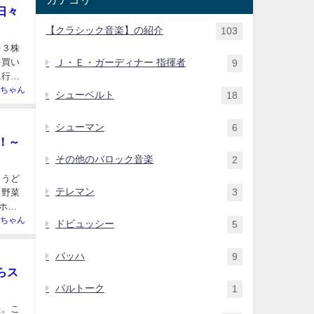
日々
【クラシック音楽】の紹介
103
を３株
Ｊ・Ｅ・ガーディナー 指揮者
を買い
9
に行っ
ちゃん
シューベルト
18
シューマン
6
！～
その他のバロック音楽
2
ょうど
テレマン
3
、野菜
ホー
ちゃん
ドビュッシー
5
バッハ
9
らス
バルトーク
1
た。こ