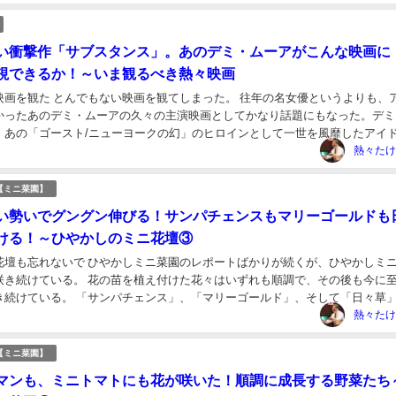
い衝撃作「サブスタンス」。あのデミ・ムーアがこんな映画に
視できるか！～いま観るべき熱々映画
映画を観た とんでもない映画を観てしまった。 往年の名女優というよりも、
かったあのデミ・ムーアの久々の主演映画としてかなり話題にもなった。デミ
、あの「ゴースト/ニューヨークの幻」のヒロインとして一世を風靡したアイ
認知症にかかって俳優業を引退したあのブルー...
熱々たけ
【ミニ菜園】
い勢いでグングン伸びる！サンパチェンスもマリーゴールドも
ける！～ひやかしのミニ花壇③
花壇も忘れないで ひやかしミニ菜園のレポートばかりが続くが、ひやかしミ
咲き続けている。 花の苗を植え付けた花々はいずれも順調で、その後も今に
き続けている。 「サンパチェンス」、「マリーゴールド」、そして「日々草
当にビックリの花で、購入して植え付けた直後...
熱々たけ
【ミニ菜園】
マンも、ミニトマトにも花が咲いた！順調に成長する野菜たち