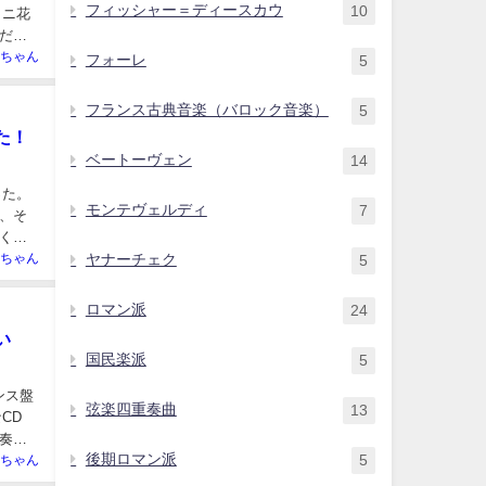
フィッシャー＝ディースカウ
10
ミニ花
だ。
ちゃん
フォーレ
5
フランス古典音楽（バロック音楽）
5
た！
ベートーヴェン
14
った。
モンテヴェルディ
7
、そ
くな
ちゃん
ヤナーチェク
5
ロマン派
24
い
国民楽派
5
ンス盤
弦楽四重奏曲
13
CD
奏を
後期ロマン派
5
ちゃん