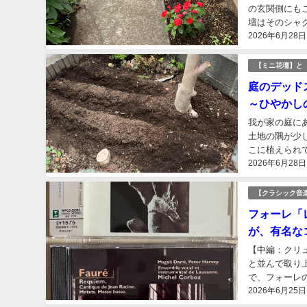
の玄関側にも
壇はそのシャ
2026年6月28日
ここには亡き父
【ミニ花壇】と
庭のデッド
～ひやかし
我が家の庭に
土地の隅が少
こに植えられ
2026年6月28日
っていた。 こ
【クラシック音
フォーレ「
が、有名な
【中編：クリ
と並んで取り
で、フォーレ
2026年6月25日
聴いてみても、