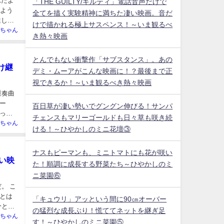
れたよ
「THE GUILTY/ギルティ」電話音声だけで
くよう
全てを描く実験精神に満ちた凄い映画。音だ
達して
けで描かれる極上サスペンス！～いま観るべ
ちゃん
き熱々映画
とんでもない衝撃作「サブスタンス」。あの
け継
デミ・ムーアがこんな映画に！？最後まで正
視できるか！～いま観るべき熱々映画
重奏曲
ー
百日草が凄い勢いでグングン伸びる！サンパ
って
チェンスもマリーゴールドも日々草も咲き続
ちゃん
ける！～ひやかしのミニ花壇③
ナスもピーマンも、ミニトマトにも花が咲い
凄い映
た！順調に成長する野菜たち～ひやかしのミ
ニ菜園⑥
。 こ
とは
「キュウリ」アッという間に90㎝オーバー
分と非
の猛烈な成長ぶり！慌ててネットを継ぎ足
ちゃん
す！～ひやかしのミニ菜園⑤