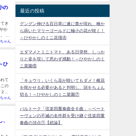
小の
最近の投稿
ってき
グングン伸びる百日草に遂に蕾が現れ、種か
やか
ら蒔いたマリーゴールドに極小の花が咲く！
 ど
～ひやかしのミニ花壇④
ちゃん
エダマメとミニトマト、ある日突然、しっか
りと姿を現して思わず感動！～ひやかしのミ
～ひ
ニ菜園⑧
われて
「キュウリ」いくら花が咲いてもダメ！雌花
にこの
を咲かせる必要があると判明し、頭をちょん
ト２
切る！～ひやかしのミニ菜園⑦
ちゃん
バルトーク「弦楽四重奏曲全６曲」～ベート
ーヴェンの不滅の名作群を受け継ぐ弦楽四重
し、
奏曲の頂点①【総論】