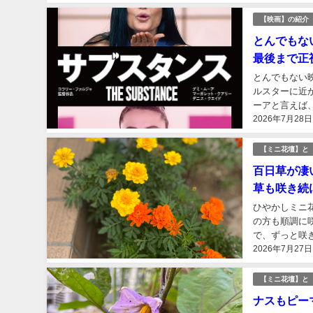
【映画】の紹介
とんでもな
最後まで正
とんでもない
ルスターに近
ーアと言えば
2026年7月28日
ターである。 
【ミニ花壇】と
百日草が凄
草も咲き続
ひやかしミニ
の方も順調に
で、ずっと咲
2026年7月27日
この３品種、本
【ミニ花壇】と
ナスもピー