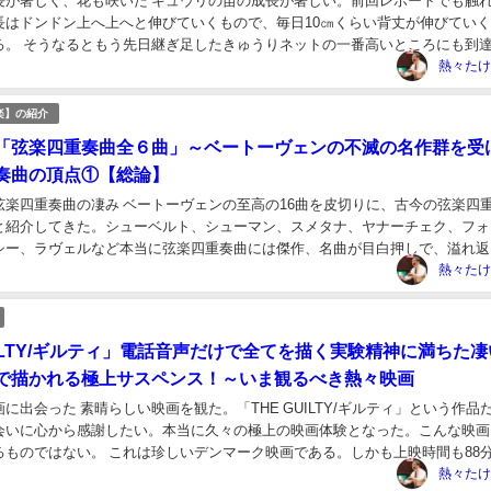
長が著しく、花も咲いた キュウリの苗の成長が著しい。前回レポートでも触
長はドンドン上へ上へと伸びていくもので、毎日10㎝くらい背丈が伸びてい
る。 そうなるともう先日継ぎ足したきゅうりネットの一番高いところにも到
しまう勢いである。 そして7月30日（木）、遂にネット...
熱々たけ
楽】の紹介
「弦楽四重奏曲全６曲」～ベートーヴェンの不滅の名作群を受
奏曲の頂点①【総論】
弦楽四重奏曲の凄み ベートーヴェンの至高の16曲を皮切りに、古今の弦楽四
と紹介してきた。シューベルト、シューマン、スメタナ、ヤナーチェク、フォ
シー、ラヴェルなど本当に弦楽四重奏曲には傑作、名曲が目白押しで、溢れ返
。 だが、20世紀に入って、遂に本当の意味であ...
熱々たけ
UILTY/ギルティ」電話音声だけで全てを描く実験精神に満ちた
で描かれる極上サスペンス！～いま観るべき熱々映画
に出会った 素晴らしい映画を観た。「THE GUILTY/ギルティ」という作品だ
会いに心から感謝したい。本当に久々の極上の映画体験となった。こんな映画
るものではない。 これは珍しいデンマーク映画である。しかも上映時間も88
それでいて観終わった後の満足感...
熱々たけ