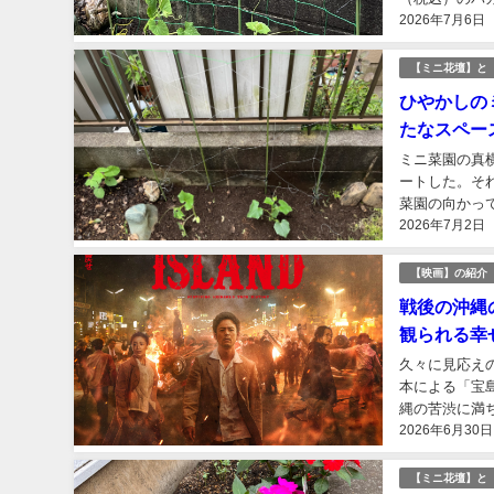
2026年7月6日
ーに置いてある
【ミニ花壇】と
ひやかしの
たなスペー
ミニ菜園の真
ートした。そ
菜園の向かっ
2026年7月2日
いる。元々は玄
【映画】の紹介
戦後の沖縄
観られる幸
久々に見応え
本による「宝
縄の苦渋に満
2026年6月30日
の作品である。
【ミニ花壇】と