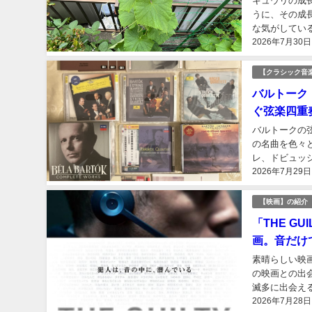
キュウリの成
うに、その成
な気がしてい
2026年7月30日
【クラシック音
バルトーク
ぐ弦楽四重
バルトークの
の名曲を色々
レ、ドビュッ
2026年7月29日
いる感さえある
【映画】の紹介
「THE G
画。音だけ
素晴らしい映画
の映画との出
滅多に出会え
2026年7月28日
常に短い映画。