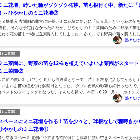
ミニ花壇、蒔いた種がゾクゾク発芽。苗も根付く中、新たに「
！～ひやかしのミニ花壇②
を３株購入 玄関側の非常に細長いミニ花壇に新たに「日々草」という花の苗
 当初、そんな予定はなかったのだが、ひやかしのミニ菜園のために野菜の苗
思わず花の苗も一緒に追加購入してしまった。 あくまでも野菜の苗を購入し
な花の苗を見ると、どうしてもほしくなってし...
熱々たけ
【ミニ菜園】
ミニ菜園に、野菜の苗を12株も植えていよいよ菜園がスタート
ミニ菜園②
ムに苗の買い出しに行く ６月も最終週となって、苦土石灰を混入してからち
。いよいよ苗の植え付け解禁日となった。 ダブル台風の影響も終わったので
はベストのタイミングとなった。そんな次第で、本日（6.29・月）、カインズ
行って、その日のうちにひやかしのミニ菜園...
熱々たけ
【ミニ菜園】
スペースにミニ花壇を作る！苗を少々と、球根なしで種蒔きか
ひやかしのミニ花壇①
隘な空きスペース 北側に位置する玄関側にも非常に狭い空きスペースがあっ