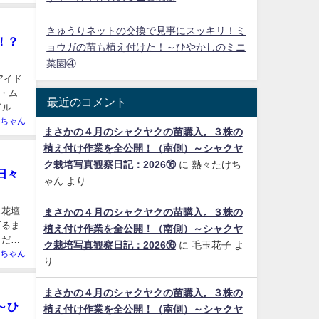
きゅうりネットの交換で見事にスッキリ！ミ
！？
ョウガの苗も植え付けた！～ひやかしのミニ
菜園④
アイド
・ム
最近のコメント
ドルス
ちゃん
まさかの４月のシャクヤクの苗購入。３株の
植え付け作業を全公開！（南側）～シャクヤ
ク栽培写真観察日記：2026⑯
に
熱々たけち
日々
ゃん
より
ニ花壇
まさかの４月のシャクヤクの苗購入。３株の
至るま
植え付け作業を全公開！（南側）～シャクヤ
」だ。
ク栽培写真観察日記：2026⑯
に
毛玉花子
よ
ちゃん
り
まさかの４月のシャクヤクの苗購入。３株の
～ひ
植え付け作業を全公開！（南側）～シャクヤ