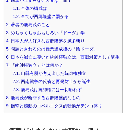
1.
衝撃が止まらない大変な一冊！
1.1.
全体の構成は
1.2.
全てが西郷隆盛に繋がる
2.
著者の鹿島茂のこと
3.
めちゃくちゃおもしろい「ドーダ」学
4.
日本人が大好きな西郷隆盛を滅多斬り
5.
問題とされるのは偉業達成後の「陰ドーダ」
6.
日本を滅亡に導いた統帥権独立は、西郷対策として誕生
7.
「統帥権独立」とは何か？
7.1.
山縣有朋が考え出した統帥権独立
7.2.
西南戦争の反省と再発防止から誕生
7.3.
鹿島茂は統帥権には一切触れず
8.
鹿島茂が断罪する西郷隆盛的なもの
9.
衝撃と感動のコペルニクス的転換がテンコ盛り