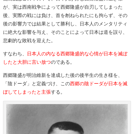
が、実は西南戦争によって西郷隆盛が自刃してしまった
後、実際の戦には負け、首を刎ねられたにも拘らず、その
後の影響力では結果として勝利し、日本人のメンタリティ
に絶大な影響を与え、そのことによって日本は道を誤り、
悲劇的な敗戦を迎えた。
すなわち、
日本人の内なる西郷隆盛的な心情が日本を滅ぼ
したと大胆に言い放つ
のである。
西郷隆盛が明治維新を達成した後の後半生の生き様を、
「陰ドーダ」と定義づけ、この
西郷の陰ドーダが日本を滅
ぼしてしまったと主張
する。