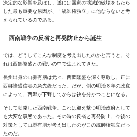
決定的な影響を及ぼし、遂には国家の壊滅的破壊をもたら
した最も重要な原因が、「統帥権独立」に他ならないと考
えられているのである。
西南戦争の反省と再発防止から誕生
では、どうしてこんな制度を考え出したのかと言うと、そ
れは西郷隆盛との戦いの中で生まれてきた。
長州出身の山縣有朋は元々、西郷隆盛を深く尊敬し、正に
西郷隆盛信者の急先鋒だった。だが、例の明治６年の政変
によって、西郷が下野してからは袂を分かつことになる。
そして勃発した西南戦争。これは迎え撃つ明治政府として
も大変な事態であった。その時の反省と再発防止、今後の
対策として山縣有朋が考え出したのがこの統帥権独立だっ
たのだ。