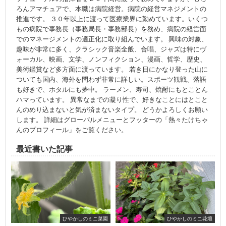
ろんアマチュアで、本職は病院経営。病院の経営マネジメントの
推進です。 ３０年以上に渡って医療業界に勤めています。いくつ
もの病院で事務長（事務局長・事務部長）を務め、病院の経営面
でのマネージメントの適正化に取り組んでいます。 興味の対象、
趣味が非常に多く、クラシック音楽全般、合唱、ジャズは特にヴ
ォーカル、映画、文学、ノンフィクション、漫画、哲学、歴史、
美術鑑賞など多方面に渡っています。 若き日にかなり登った山に
ついても国内、海外を問わず非常に詳しい。スポーツ観戦、落語
も好きで、ホタルにも夢中。 ラーメン、寿司、焼酎にもとことん
ハマっています。 異常なまでの凝り性で、好きなことにはとこと
んのめり込まないと気が済まないタイプ。 どうかよろしくお願い
します。 詳細はグローバルメニューとフッターの「熱々たけちゃ
んのプロフィール」をご覧ください。
最近書いた記事
ひやかしのミニ菜園
ひやかしのミニ花壇