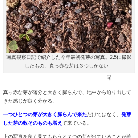
写真観察日記で紹介した今年最初発芽の写真。2.5に撮影
したもの。真っ赤な芽は３つしかない。
☟
真っ赤な芽が随分と大きく膨らんで、地中から迫り出して
きた感じが良く分かる。
一つひとつの芽が大きく膨らんで来た
だけではなく、
発芽
した芽の数そのものも増え
て来ている。
上の写真を良く見てもらうと７つの芽が出ていることが確