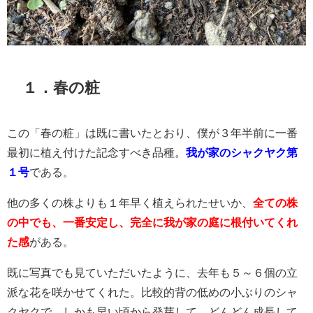
１．春の粧
この「春の粧」は既に書いたとおり、僕が３年半前に一番
最初に植え付けた記念すべき品種。
我が家のシャクヤク第
１号
である。
他の多くの株よりも１年早く植えられたせいか、
全ての株
の中でも、一番安定し、完全に我が家の庭に根付いてくれ
た感
がある。
既に写真でも見ていただいたように、去年も５～６個の立
派な花を咲かせてくれた。比較的背の低めの小ぶりのシャ
クヤクで、しかも早い頃から発芽して、どんどん成長して