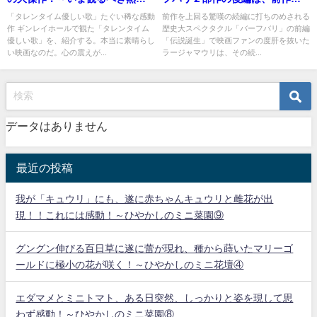
映画
上の血沸き胸躍る破天荒巨編！
「タレンタイム優しい歌」たぐい稀な感動
前作を上回る驚嘆の続編に打ちのめされる
作 ギンレイホールで観た「タレンタイム
歴史大スペクタクル「バーフバリ」の前編
～いま観るべき熱々映画
優しい歌」を、紹介する。本当に素晴らし
「伝説誕生」で映画ファンの度肝を抜いた
い映画なのだ。心の震えが...
ラージャマウリは、その続...
データはありません
最近の投稿
我が「キュウリ」にも、遂に赤ちゃんキュウリと雌花が出
現！！これには感動！～ひやかしのミニ菜園⑨
グングン伸びる百日草に遂に蕾が現れ、種から蒔いたマリーゴ
ールドに極小の花が咲く！～ひやかしのミニ花壇④
エダマメとミニトマト、ある日突然、しっかりと姿を現して思
わず感動！～ひやかしのミニ菜園⑧