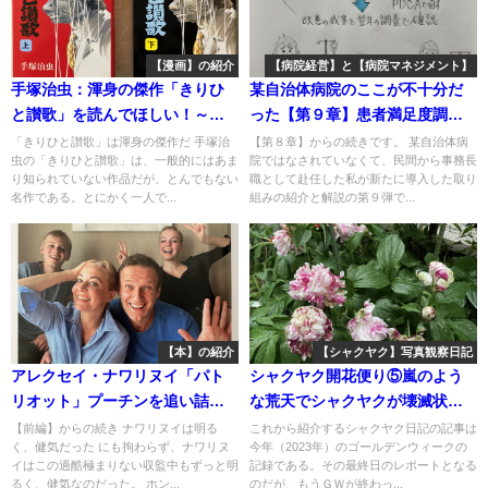
【漫画】の紹介
【病院経営】と【病院マネジメント】
手塚治虫：渾身の傑作「きりひ
某自治体病院のここが不十分だ
と讃歌」を読んでほしい！～手
った【第９章】患者満足度調査
塚治虫を語り尽くす➄
～私が新たに導入した取り組み
「きりひと讃歌」は渾身の傑作だ 手塚治
【第８章】からの続きです。 某自治体病
虫の「きりひと讃歌」は、一般的にはあま
院ではなされていなくて、民間から事務長
（９）【病院再生への処方箋】
り知られていない作品だが、とんでもない
職として赴任した私が新たに導入した取り
自治体病院の病巣を斬る！⑬
名作である。とにかく一人で...
組みの紹介と解説の第９弾で...
【本】の紹介
【シャクヤク】写真観察日記
アレクセイ・ナワリヌイ「パト
シャクヤク開花便り⑤嵐のよう
リオット」プーチンを追い詰め
な荒天でシャクヤクが壊滅状態
た男 最後の手記～【後編】愛す
に！断腸の極み～シャクヤク栽
【前編】からの続き ナワリヌイは明る
これから紹介するシャクヤク日記の記事は
く、健気だった にも拘わらず、ナワリヌ
今年（2023年）のゴールデンウィークの
べき男ナワリヌイ。生きていて
培 写真観察日記：2023年⑯
イはこの過酷極まりない収監中もずっと明
記録である。その最終日のレポートとなる
ほしかった！
るく、健気なのだった。 ホン...
のだが、もうＧＷが終わっ...