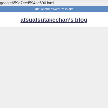
google659d7ecd594bc696.html
Just another WordPress site
atsuatsutakechan’s blog