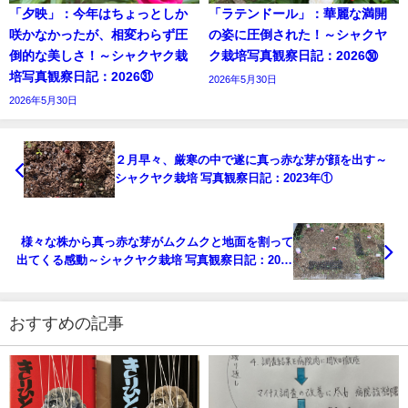
「夕映」：今年はちょっとしか
「ラテンドール」：華麗な満開
咲かなかったが、相変わらず圧
の姿に圧倒された！～シャクヤ
倒的な美しさ！～シャクヤク栽
ク栽培写真観察日記：2026㉚
培写真観察日記：2026㉛
2026年5月30日
2026年5月30日
２月早々、厳寒の中で遂に真っ赤な芽が顔を出す～
シャクヤク栽培 写真観察日記：2023年①
様々な株から真っ赤な芽がムクムクと地面を割って
出てくる感動～シャクヤク栽培 写真観察日記：2023
年③
おすすめの記事