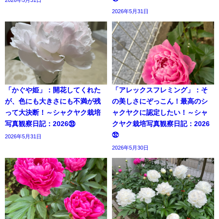
2026年5月31日
「かぐや姫」：開花してくれた
「アレックスフレミング」：そ
が、色にも大きさにも不満が残
の美しさにぞっこん！最高のシ
って大決断！～シャクヤク栽培
ャクヤクに認定したい！～シャ
写真観察日記：2026㉝
クヤク栽培写真観察日記：2026
㉜
2026年5月31日
2026年5月30日