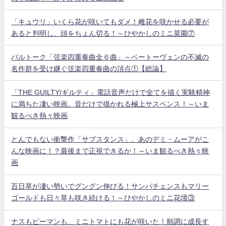
「キュウリ」いくら花が咲いてもダメ！雌花を咲かせる必要が
あると判明し、頭をちょん切る！～ひやかしのミニ菜園⑦
バルトーク「弦楽四重奏曲全６曲」～ベートーヴェンの不滅の
名作群を受け継ぐ弦楽四重奏曲の頂点①【総論】
「THE GUILTY/ギルティ」電話音声だけで全てを描く実験精神
に満ちた凄い映画。音だけで描かれる極上サスペンス！～いま
観るべき熱々映画
とんでもない衝撃作「サブスタンス」。あのデミ・ムーアがこ
んな映画に！？最後まで正視できるか！～いま観るべき熱々映
画
百日草が凄い勢いでグングン伸びる！サンパチェンスもマリー
ゴールドも日々草も咲き続ける！～ひやかしのミニ花壇③
ナスもピーマンも、ミニトマトにも花が咲いた！順調に成長す