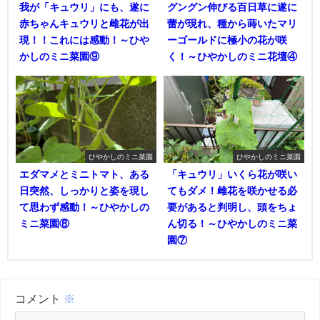
我が「キュウリ」にも、遂に
グングン伸びる百日草に遂に
赤ちゃんキュウリと雌花が出
蕾が現れ、種から蒔いたマリ
現！！これには感動！～ひや
ーゴールドに極小の花が咲
かしのミニ菜園⑨
く！～ひやかしのミニ花壇④
ひやかしのミニ菜園
ひやかしのミニ菜園
エダマメとミニトマト、ある
「キュウリ」いくら花が咲い
日突然、しっかりと姿を現し
てもダメ！雌花を咲かせる必
て思わず感動！～ひやかしの
要があると判明し、頭をちょ
ミニ菜園⑧
ん切る！～ひやかしのミニ菜
園⑦
コメント
※