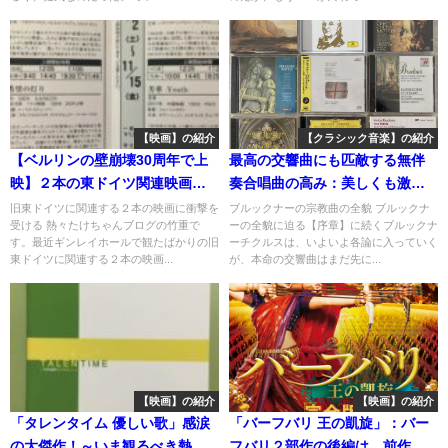
【映画】の紹介
【クラシック音楽】の紹介
【ベルリンの壁崩壊30周年で上
最高の交響曲にも匹敵する無伴
映】２本の東ドイツ関連映画が
奏合唱曲の高み：美しくも激烈
凄すぎる！
な驚くべき音楽に圧倒される〜
旧東ドイツに関連する２本の映画に衝撃を
ブルックナーの宗教曲の全貌 ブルックナ
受ける 熱々たけちゃんブログの竹重で
ーの全貌に迫る【序章】に続くブルックナ
ブルックナー・チクルス②
す。最近ギンレイホールで観たばかりの旧
ーチクルスは、いよいよ各論に入っていく
東ドイツに関連する２本の映画...
が、本命の交響曲はまだ先に...
【映画】の紹介
【映画】の紹介
「タレンタイム 優しい歌」感涙
「バーフバリ 王の凱旋」：バー
の大傑作！～いま観るべき熱々
フバリ２部作の後編は、前作以