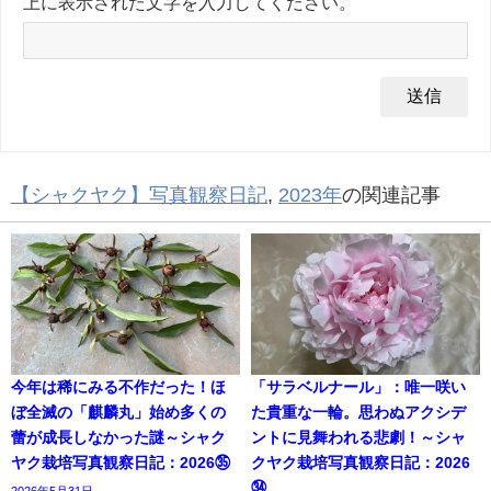
上に表示された文字を入力してください。
【シャクヤク】写真観察日記
,
2023年
の関連記事
今年は稀にみる不作だった！ほ
「サラベルナール」：唯一咲い
ぼ全滅の「麒麟丸」始め多くの
た貴重な一輪。思わぬアクシデ
蕾が成長しなかった謎～シャク
ントに見舞われる悲劇！～シャ
ヤク栽培写真観察日記：2026㉟
クヤク栽培写真観察日記：2026
㉞
2026年5月31日