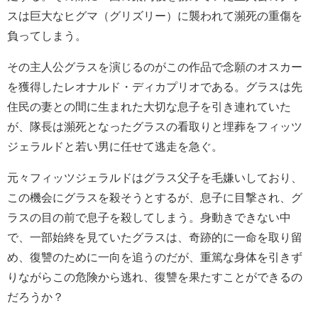
スは巨大なヒグマ（グリズリー）に襲われて瀕死の重傷を
負ってしまう。
その主人公グラスを演じるのがこの作品で念願のオスカー
を獲得したレオナルド・ディカプリオである。グラスは先
住民の妻との間に生まれた大切な息子を引き連れていた
が、隊長は瀕死となったグラスの看取りと埋葬をフィッツ
ジェラルドと若い男に任せて逃走を急ぐ。
元々フィッツジェラルドはグラス父子を毛嫌いしており、
この機会にグラスを殺そうとするが、息子に目撃され、グ
ラスの目の前で息子を殺してしまう。身動きできない中
で、一部始終を見ていたグラスは、奇跡的に一命を取り留
め、復讐のために一向を追うのだが、重篤な身体を引きず
りながらこの危険から逃れ、復讐を果たすことができるの
だろうか？