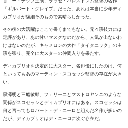
ョニー・デップ主演、ラッセ・ハレストレム監督の名作
「ギルバート・グレイプ」だった。あれは本当に少年ディ
カプリオが繊細そのもので素晴らしかった。
その後の大活躍はここで書くまでもない。元々演技力には
定評があり、あの甘いマスクなのだから、人気が出ないわ
けはないのだが、キャメロンの大作「タイタニック」の主
演を張り、完全に大スターの仲間入りを果たす。
ディカプリオを決定的に大スター、名俳優にしたのは、何
といってもあのマーティン・スコセッシ監督の存在が大き
い。
黒澤明と三船敏郎、フェリーニとマストロヤンニのような
関係がスコセッシとディカプリオにはある。スコセッシは
何と言ってもロバート・デ・ニーロと組んだ名作が多いの
だが、ディカプリオはデ・ニーロに次ぐ存在だ。