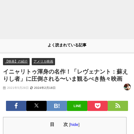
よく読まれている記事
【映画】の紹介
アメリカ映画
イニャリトゥ渾身の名作！「レヴェナント：蘇え
りし者」に圧倒される〜いま観るべき熱々映画
2021年5月28日
2024年2月18日
LINE
目 次
[
hide
]