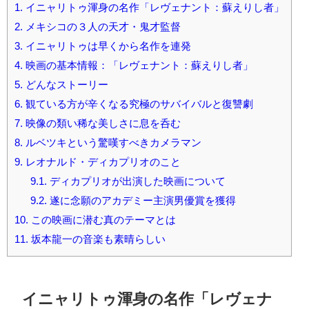
1.
イニャリトゥ渾身の名作「レヴェナント：蘇えりし者」
2.
メキシコの３人の天才・鬼才監督
3.
イニャリトゥは早くから名作を連発
4.
映画の基本情報：「レヴェナント：蘇えりし者」
5.
どんなストーリー
6.
観ている方が辛くなる究極のサバイバルと復讐劇
7.
映像の類い稀な美しさに息を呑む
8.
ルベツキという驚嘆すべきカメラマン
9.
レオナルド・ディカプリオのこと
9.1.
ディカプリオが出演した映画について
9.2.
遂に念願のアカデミー主演男優賞を獲得
10.
この映画に潜む真のテーマとは
11.
坂本龍一の音楽も素晴らしい
イニャリトゥ渾身の名作「レヴェナ