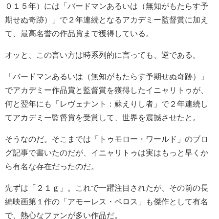
０１５年）には「バードマンあるいは（無知がもたらす予
期せぬ奇跡）」で２年連続となるアカデミー監督賞に加え
て、最高名誉の作品賞まで獲得している。
オッと、この言い方は時系列的に言っても、逆である。
「バードマンあるいは（無知がもたらす予期せぬ奇跡）」
でアカデミー作品賞と監督賞を獲得したイニャリトゥが、
何と翌年にも「レヴェナント：蘇えりし者」で２年連続し
てアカデミー監督賞を受賞して、世界を震撼させたと。
そうなのだ。そこまでは「トゥモロー・ワールド」のブロ
グ記事で書いたのだが、イニャリトゥは実はもっと早くか
ら有名な存在だったのだ。
先ずは「２１ｇ」。これで一躍注目されたが、その前の長
編映画第１作の「アモーレス・ペロス」も傑作として有名
で、熱心なファンが多い作品だ。