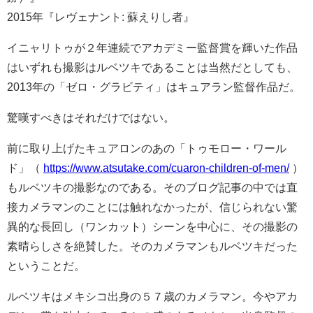
2015年『レヴェナント: 蘇えりし者』
イニャリトゥが２年連続でアカデミー監督賞を輝いた作品
はいずれも撮影はルベツキであることは当然だとしても、
2013年の「ゼロ・グラビティ」はキュアラン監督作品だ。
驚嘆すべきはそれだけではない。
前に取り上げたキュアロンのあの「トゥモロー・ワール
ド」（
https://www.atsutake.com/
cuaron-children-of-men
/
‎）
もルベツキの撮影なのである。そのブログ記事の中では直
接カメラマンのことには触れなかったが、信じられない驚
異的な長回し（ワンカット）シーンを中心に、その撮影の
素晴らしさを絶賛した。そのカメラマンもルベツキだった
ということだ。
ルベツキはメキシコ出身の５７歳のカメラマン。今やアカ