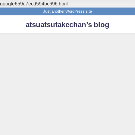
google659d7ecd594bc696.html
Just another WordPress site
atsuatsutakechan’s blog