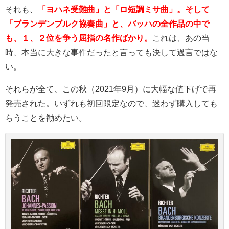
それも、
「ヨハネ受難曲」と「ロ短調ミサ曲」。そして
「ブランデンブルク協奏曲」と、バッハの全作品の中で
も、１、２位を争う屈指の名作ばかり。
これは、あの当
時、本当に大きな事件だったと言っても決して過言ではな
い。
それらが全て、この秋（2021年9月）に大幅な値下げで再
発売された。いずれも初回限定なので、迷わず購入しても
らうことを勧めたい。