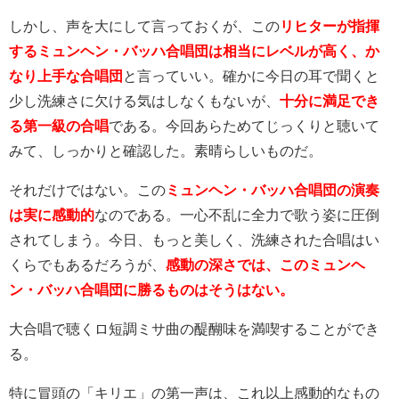
しかし、声を大にして言っておくが、この
リヒターが指揮
するミュンヘン・バッハ合唱団は相当にレベルが高く、か
なり上手な合唱団
と言っていい。確かに今日の耳で聞くと
少し洗練さに欠ける気はしなくもないが、
十分に満足でき
る第一級の合唱
である。今回あらためてじっくりと聴いて
みて、しっかりと確認した。素晴らしいものだ。
それだけではない。この
ミュンヘン・バッハ合唱団の演奏
は実に感動的
なのである。一心不乱に全力で歌う姿に圧倒
されてしまう。今日、もっと美しく、洗練された合唱はい
くらでもあるだろうが、
感動の深さでは、このミュンヘ
ン・バッハ合唱団に勝るものはそうはない。
大合唱で聴くロ短調ミサ曲の醍醐味を満喫することができ
る。
特に冒頭の「キリエ」の第一声は、これ以上感動的なもの