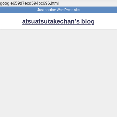
google659d7ecd594bc696.html
Just another WordPress site
atsuatsutakechan’s blog