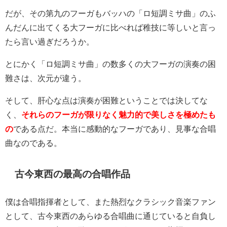
だが、その第九のフーガもバッハの「ロ短調ミサ曲」のふ
んだんに出てくる大フーガに比べれば稚技に等しいと言っ
たら言い過ぎだろうか。
とにかく「ロ短調ミサ曲」の数多くの大フーガの演奏の困
難さは、次元が違う。
そして、肝心な点は演奏が困難ということでは決してな
く、
それらのフーガが限りなく魅力的で美しさを極めたも
の
である点だ。本当に感動的なフーガであり、見事な合唱
曲なのである。
古今東西の最高の合唱作品
僕は合唱指揮者として、また熱烈なクラシック音楽ファン
として、古今東西のあらゆる合唱曲に通じていると自負し