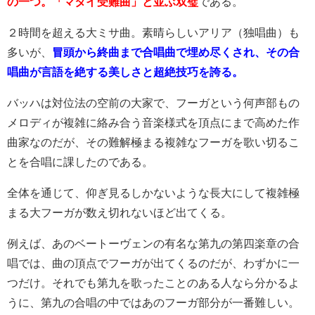
の一つ。「マタイ受難曲」と並ぶ双璧
である。
２時間を超える大ミサ曲。素晴らしいアリア（独唱曲）も
多いが、
冒頭から終曲まで合唱曲で埋め尽くされ、その合
唱曲が言語を絶する美しさと超絶技巧を誇る。
バッハは対位法の空前の大家で、フーガという何声部もの
メロディが複雑に絡み合う音楽様式を頂点にまで高めた作
曲家なのだが、その難解極まる複雑なフーガを歌い切るこ
とを合唱に課したのである。
全体を通じて、仰ぎ見るしかないような長大にして複雑極
まる大フーガが数え切れないほど出てくる。
例えば、あのベートーヴェンの有名な第九の第四楽章の合
唱では、曲の頂点でフーガが出てくるのだが、わずかに一
つだけ。それでも第九を歌ったことのある人なら分かるよ
うに、第九の合唱の中ではあのフーガ部分が一番難しい。