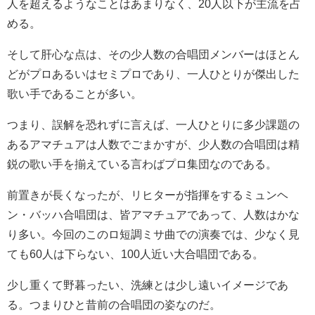
人を超えるようなことはあまりなく、20人以下が主流を占
める。
そして肝心な点は、その少人数の合唱団メンバーはほとん
どがプロあるいはセミプロであり、一人ひとりが傑出した
歌い手であることが多い。
つまり、誤解を恐れずに言えば、一人ひとりに多少課題の
あるアマチュアは人数でごまかすが、少人数の合唱団は精
鋭の歌い手を揃えている言わばプロ集団なのである。
前置きが長くなったが、リヒターが指揮をするミュンヘ
ン・バッハ合唱団は、皆アマチュアであって、人数はかな
り多い。今回のこのロ短調ミサ曲での演奏では、少なく見
ても60人は下らない、100人近い大合唱団である。
少し重くて野暮ったい、洗練とは少し遠いイメージであ
る。つまりひと昔前の合唱団の姿なのだ。