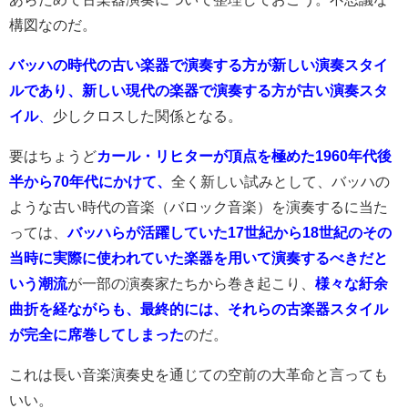
構図なのだ。
バッハの時代の古い楽器で演奏する方が新しい演奏スタイ
ルであり、新しい現代の楽器で演奏する方が古い演奏スタ
イル
、
少しクロスした関係となる。
要はちょうど
カール・リヒターが頂点を極めた1960年代後
半から70年代にかけて、
全く新しい試みとして、バッハの
ような古い時代の音楽（バロック音楽）を演奏するに当た
っては、
バッハらが活躍していた17世紀から18世紀のその
当時に実際に使われていた楽器を用いて演奏するべきだと
いう潮流
が一部の演奏家たちから巻き起こり、
様々な紆余
曲折を経ながらも、最終的には、それらの古楽器スタイル
が完全に席巻してしまった
のだ。
これは長い音楽演奏史を通じての空前の大革命と言っても
いい。