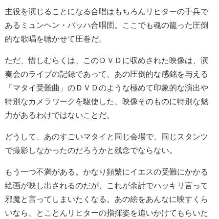
主役を演じることになる合唱はもちろんリヒターの手兵で
あるミュンヘン・バッハ合唱団。ここでも魂の籠った圧倒
的な歌唱を聴かせて圧巻だ。
ただ、惜しむらくは、このＤＶＤに収めされた映像は、演
奏会のライブの記録であって、あの圧倒的な感銘を与える
「マタイ受難曲」のＤＶＤのような極めて印象的な演出や
特別なカメラワークを駆使した、映像そのものに特別な魅
力があるわけではないことだ。
どうして、あのすごいマタイと同じ会場で、同じスタンツ
で撮影しなかったのだろうかと残念でならない。
もう一つ不満がある。かなり頻繁にイエスの受難にかかる
絵画が映し出されるのだが、これが余計でハッキリ言って
邪魔と言ってしまいたくなる。あの絵をあんなに映すくら
いなら、とことんリヒターの指揮姿を追いかけてもらいた