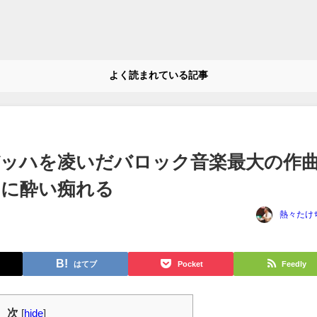
よく読まれている記事
ッハを凌いだバロック音楽最大の作
クに酔い痴れる
熱々たけ
はてブ
Pocket
Feedly
 次
[
hide
]