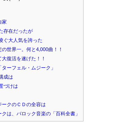
曲家
た存在だったが
凌ぐ大人気を誇った
世界一。何と4,000曲！！
て大復活を遂げた！！
「ターフェル・ムジーク」
構成は
置づけは
ジークのＣＤの全容は
ークは、バロック音楽の「百科全書」