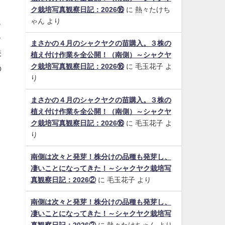
ク栽培写真観察日記：2026⑯
に
熱々たけち
ゃん
より
っ
レ
まさかの４月のシャクヤクの苗購入。３株の
未
植え付け作業を全公開！（南側）～シャクヤ
ク栽培写真観察日記：2026⑯
に
毛玉花子
よ
の
り
まさかの４月のシャクヤクの苗購入。３株の
植え付け作業を全公開！（南側）～シャクヤ
ク栽培写真観察日記：2026⑯
に
毛玉花子
よ
り
南側は次々と発芽！株分けの品種も発芽し、
凄いことになってきた！～シャクヤク栽培写
真観察日記：2026②
に
毛玉花子
より
南側は次々と発芽！株分けの品種も発芽し、
凄いことになってきた！～シャクヤク栽培写