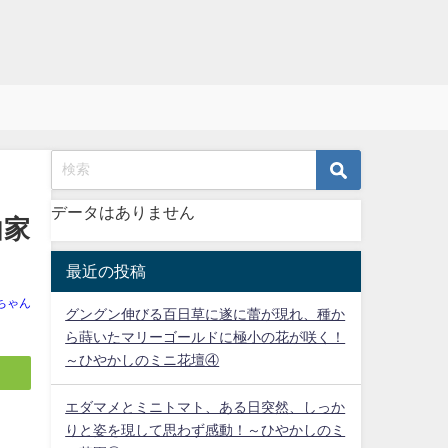
データはありません
曲家
最近の投稿
ちゃん
グングン伸びる百日草に遂に蕾が現れ、種か
ら蒔いたマリーゴールドに極小の花が咲く！
～ひやかしのミニ花壇④
エダマメとミニトマト、ある日突然、しっか
りと姿を現して思わず感動！～ひやかしのミ