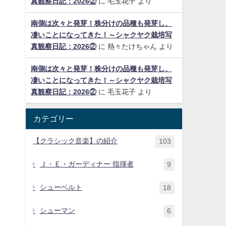
真観察日記：2026②
に
毛玉花子
より
南側は次々と発芽！株分けの品種も発芽し、
凄いことになってきた！～シャクヤク栽培写
真観察日記：2026②
に
熱々たけちゃん
より
南側は次々と発芽！株分けの品種も発芽し、
凄いことになってきた！～シャクヤク栽培写
真観察日記：2026②
に
毛玉花子
より
カテゴリー
【クラシック音楽】の紹介
103
Ｊ・Ｅ・ガーディナー 指揮者
9
シューベルト
18
シューマン
6