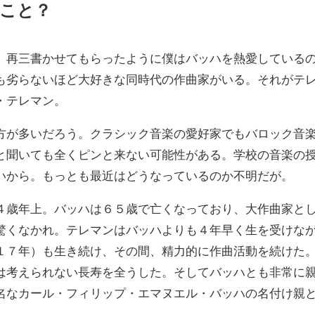
こと？
、再三書かせてもらったように僕はバッハを熱愛している
も劣らないほど大好きな同時代の作曲家がいる。それがテ
・テレマン。
方が多いだろう。クラシック音楽の愛好家でもバロック音
と聞いても全くピンと来ない可能性がある。学校の音楽の
いから。もっとも最近はどうなっているのか不明だが。
４歳年上。バッハは６５歳で亡くなっており、大作曲家と
驚くなかれ。テレマンはバッハよりも４年早く生を受けな
１７年）も生き続け、その間、精力的に作曲活動を続けた
は考えられない長寿を全うした。そしてバッハとも非常に
名なカール・フィリップ・エマヌエル・バッハの名付け親