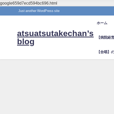
google659d7ecd594bc696.html
Just another WordPress site
ホーム
atsuatsutakechan’s
【病院経
blog
【合唱】