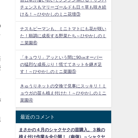
チェンスもマリーゴールドも日々草も咲き続
ける！～ひやかしのミニ花壇③
の
ナスもピーマンも、ミニトマトにも花が咲い
レ
た！順調に成長する野菜たち～ひやかしのミ
ニ菜園⑥
「キュウリ」アッという間に90㎝オーバー
楽
の猛烈な成長ぶり！慌ててネットを継ぎ足
授
す！～ひやかしのミニ菜園⑤
きゅうりネットの交換で見事にスッキリ！ミ
し
ョウガの苗も植え付けた！～ひやかしのミニ
が
菜園④
。
最近のコメント
親
と
まさかの４月のシャクヤクの苗購入。３株の
植え付け作業を全公開！（南側）～シャクヤ