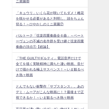
ニ菜園⑧
「キュウリ」いくら花が咲いてもダメ！雌花
を咲かせる必要があると判明し、頭をちょん
切る！～ひやかしのミニ菜園⑦
バルトーク「弦楽四重奏曲全６曲」～ベート
ーヴェンの不滅の名作群を受け継ぐ弦楽四重
奏曲の頂点①【総論】
「THE GUILTY/ギルティ」電話音声だけで
全てを描く実験精神に満ちた凄い映画。音だ
けで描かれる極上サスペンス！～いま観るべ
き熱々映画
とんでもない衝撃作「サブスタンス」。あの
デミ・ムーアがこんな映画に！？最後まで正
視できるか！～いま観るべき熱々映画
百日草が凄い勢いでグングン伸びる！サンパ