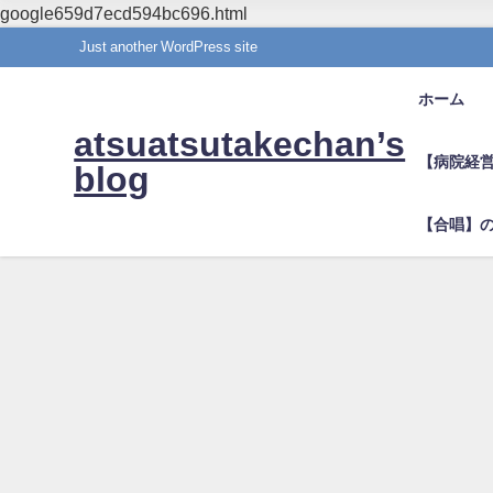
google659d7ecd594bc696.html
Just another WordPress site
ホーム
atsuatsutakechan’s
【病院経
blog
【合唱】