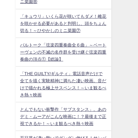
ニ菜園⑧
「キュウリ」いくら花が咲いてもダメ！雌花
を咲かせる必要があると判明し、頭をちょん
切る！～ひやかしのミニ菜園⑦
バルトーク「弦楽四重奏曲全６曲」～ベート
ーヴェンの不滅の名作群を受け継ぐ弦楽四重
奏曲の頂点①【総論】
「THE GUILTY/ギルティ」電話音声だけで
全てを描く実験精神に満ちた凄い映画。音だ
けで描かれる極上サスペンス！～いま観るべ
き熱々映画
とんでもない衝撃作「サブスタンス」。あの
デミ・ムーアがこんな映画に！？最後まで正
視できるか！～いま観るべき熱々映画
百日草が凄い勢いでグングン伸びる！サンパ