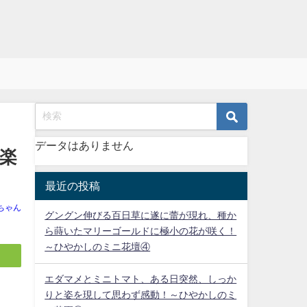
データはありません
楽
最近の投稿
ちゃん
グングン伸びる百日草に遂に蕾が現れ、種か
ら蒔いたマリーゴールドに極小の花が咲く！
～ひやかしのミニ花壇④
エダマメとミニトマト、ある日突然、しっか
りと姿を現して思わず感動！～ひやかしのミ