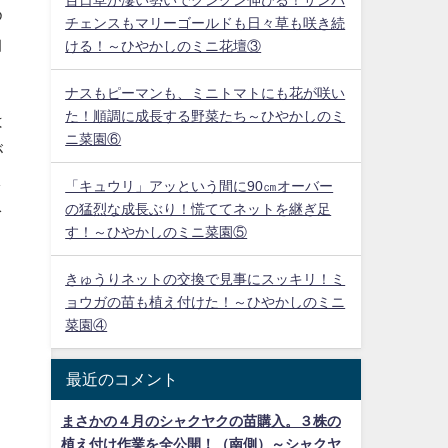
め
チェンスもマリーゴールドも日々草も咲き続
曲
ける！～ひやかしのミニ花壇③
ナスもピーマンも、ミニトマトにも花が咲い
た！順調に成長する野菜たち～ひやかしのミ
は
ニ菜園⑥
が
し
「キュウリ」アッという間に90㎝オーバー
の猛烈な成長ぶり！慌ててネットを継ぎ足
を
す！～ひやかしのミニ菜園⑤
う
きゅうりネットの交換で見事にスッキリ！ミ
ョウガの苗も植え付けた！～ひやかしのミニ
菜園④
最近のコメント
まさかの４月のシャクヤクの苗購入。３株の
植え付け作業を全公開！（南側）～シャクヤ