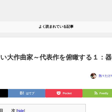
よく読まれている記事
い大作曲家～代表作を俯瞰する１：器
熱々たけ
はてブ
Pocket
Feedly
目 次
[
hide
]