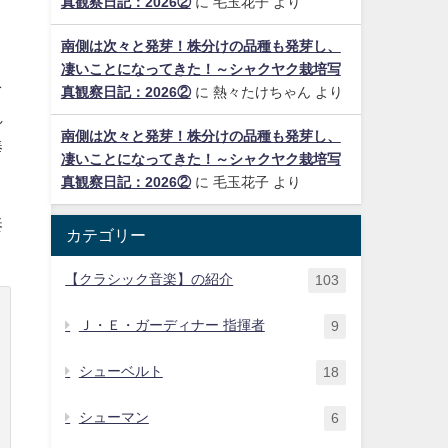
真観察日記：2026②
に
毛玉花子
より
南側は次々と発芽！株分けの品種も発芽し、
・
凄いことになってきた！～シャクヤク栽培写
を
真観察日記：2026②
に
熱々たけちゃん
より
れ
南側は次々と発芽！株分けの品種も発芽し、
捧
凄いことになってきた！～シャクヤク栽培写
真観察日記：2026②
に
毛玉花子
より
奏
カテゴリー
【クラシック音楽】の紹介
103
Ｊ・Ｅ・ガーディナー 指揮者
9
シューベルト
18
シューマン
6