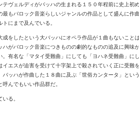
ンテヴェルディがバッハの生まれる１５０年程前に史上初
の最もバロック音楽らしいジャンルの作品として盛んに作
ルトにまで及んでいる。
大成をしたという大バッハにオペラ作品が１曲もないこと
ッハがバロック音楽につきものの劇的なものの追及に興味
い。有名な「マタイ受難曲」にしても「ヨハネ受難曲」に
はイエスが迫害を受けて十字架上で殺されていく正に受難
、バッハが作曲した１８曲に及ぶ「世俗カンタータ」とい
と呼んでもいい作品群だ。
ている。