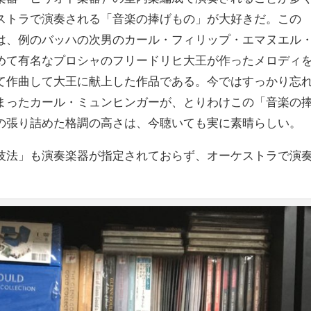
ストラで演奏される「音楽の捧げもの」が大好きだ。この
は、例のバッハの次男のカール・フィリップ・エマヌエル
めて有名なプロシャのフリードリヒ大王が作ったメロディ
て作曲して大王に献上した作品である。今ではすっかり忘
まったカール・ミュンヒンガーが、とりわけこの「音楽の
の張り詰めた格調の高さは、今聴いても実に素晴らしい。
技法」も演奏楽器が指定されておらず、オーケストラで演