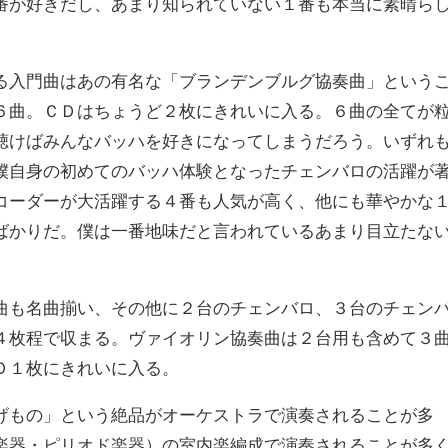
番が好きだし、あまり知られていない１番も本当に素晴ら
る入門曲はあの有名な「ブランデンブルグ協奏曲」という
６曲。ＣＤはちょうど２枚にきれいに入る。６曲の全てが
聴けばみんなバッハを好きになってしまうだろう。いずれ
僕自身の初めてのバッハ体験となったチェンバロの活躍が
コーダーが大活躍する４番も人気が高く、他にも華やかな
ばかりだ。僕は一番地味だと言われているあまり目立たな
曲も名曲揃い、その他に２台のチェンバロ、３台のチェン
４枚程で収まる。ヴァイオリン協奏曲は２台用も含めて３
Ｄ１枚にきれいに入る。
げもの」という絶品がオーケストラで演奏されることが多
楽器・ピリオド楽器）の室内楽編成で演奏されることが多