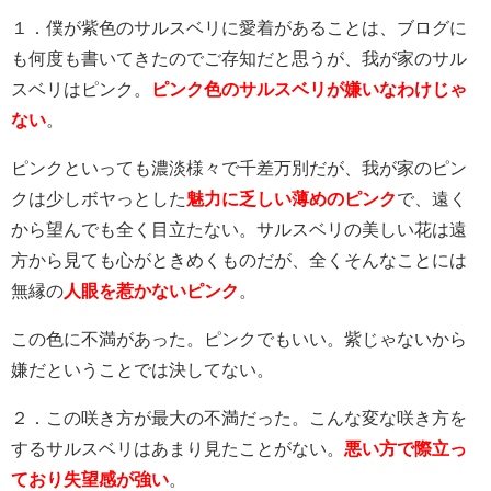
１．僕が紫色のサルスベリに愛着があることは、ブログに
も何度も書いてきたのでご存知だと思うが、我が家のサル
スベリはピンク。
ピンク色のサルスベリが嫌いなわけじゃ
ない
。
ピンクといっても濃淡様々で千差万別だが、我が家のピン
クは少しボヤっとした
魅力に乏しい薄めのピンク
で、遠く
から望んでも全く目立たない。サルスベリの美しい花は遠
方から見ても心がときめくものだが、全くそんなことには
無縁の
人眼を惹かないピンク
。
この色に不満があった。ピンクでもいい。紫じゃないから
嫌だということでは決してない。
２．この咲き方が最大の不満だった。こんな変な咲き方を
するサルスベリはあまり見たことがない。
悪い方で際立っ
ており失望感が強い
。