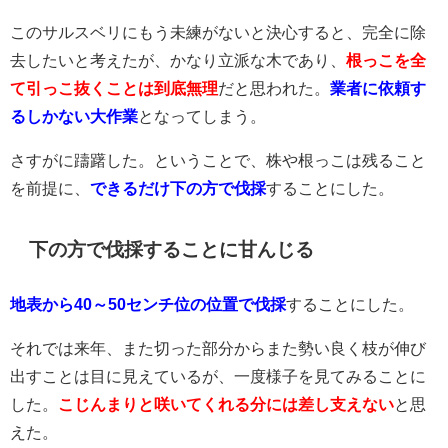
このサルスベリにもう未練がないと決心すると、完全に除
去したいと考えたが、かなり立派な木であり、
根っこを全
て引っこ抜くことは到底無理
だと思われた。
業者に依頼す
るしかない大作業
となってしまう。
さすがに躊躇した。ということで、株や根っこは残ること
を前提に、
できるだけ下の方で伐採
することにした。
下の方で伐採することに甘んじる
地表から40～50センチ位の位置で伐採
することにした。
それでは来年、また切った部分からまた勢い良く枝が伸び
出すことは目に見えているが、一度様子を見てみることに
した。
こじんまりと咲いてくれる分には差し支えない
と思
えた。