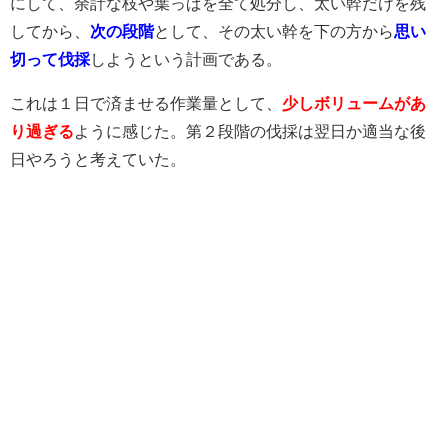
にして、余計な枝や葉っぱを全て処分し、太い幹だけを残
してから、
次の段階
として、その太い幹を下の方から
思い
切って伐採
しようという計画である。
これは１日で済ませる作業量として、
少しボリュームがあ
り過ぎる
ように感じた。第２段階の伐採は翌日か適当な後
日やろうと考えていた。