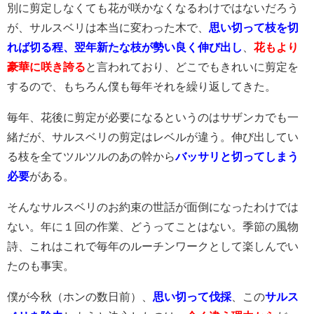
別に剪定しなくても花が咲かなくなるわけではないだろう
が、サルスベリは本当に変わった木で、
思い切って枝を切
れば切る程、翌年新たな枝が勢い良く伸び出し
、
花もより
豪華に咲き誇る
と言われており、どこでもきれいに剪定を
するので、もちろん僕も毎年それを繰り返してきた。
毎年、花後に剪定が必要になるというのはサザンカでも一
緒だが、サルスベリの剪定はレベルが違う。伸び出してい
る枝を全てツルツルのあの幹から
バッサリと切ってしまう
必要
がある。
そんなサルスベリのお約束の世話が面倒になったわけでは
ない。年に１回の作業、どうってことはない。季節の風物
詩、これはこれで毎年のルーチンワークとして楽しんでい
たのも事実。
僕が今秋（ホンの数日前）、
思い切って伐採
、この
サルス