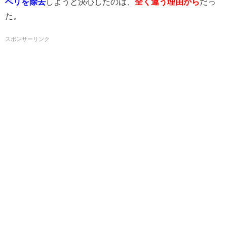
ベリを除去
しようと決心したのは、
全く違う理由から
だっ
た。
スポンサーリンク