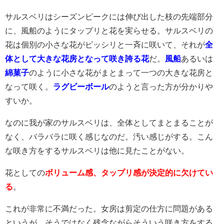
サルスベリはシーズンピークには伸び出した枝の先端部分
に、風船のようにタップリと花を実らせる。サルスベリの
花は個別の小さな花がビッシリと一斉に咲いて、それが
全
体として大きな花房となって咲き誇る花
だ。
風船
あるいは
綿菓子
のように小さな花がまとまって一つの大きな花房と
なって咲く。
ラグビーボール
のようと言った方が分かりや
すいか。
なのに我が家のサルスベリは、全体としてまとまることが
なく、バラバラに咲く感じなのだ。汚い感じがする。こん
な咲き方をするサルスベリは他に見たことがない。
花としての
ボリューム感、タップリ感が決定的に欠けてい
る
。
これが非常に不満だった。女房は剪定の仕方に問題がある
というが、そうではなく残念ながらそういう咲き方をする