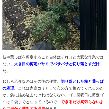
枝や葉っぱを剪定すること自体はそれほど大変な作業では
ない。
大き目の剪定バサミでバサバサと切り落とすだけ
だ。
むしろ厄介なのはその後の作業。
切り落とした枝と葉っぱ
の処理
。これは家庭ゴミとして市の方で集めてくれるのだ
が、袋に詰め込まなければならない。ゴミ回収日に剪定ゴ
ミは２袋までとなっているので、
できるだけ嵩張らないよ
うに細かく裁断する必要
がある。