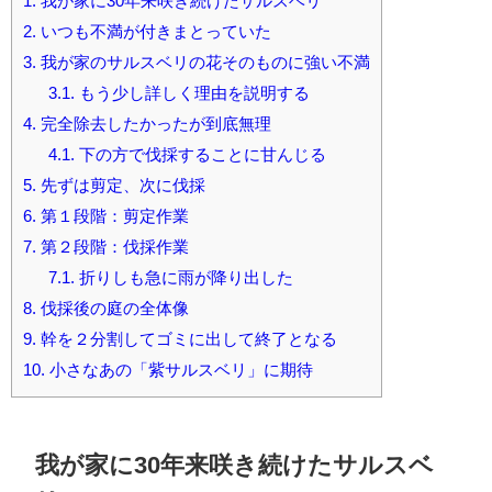
1.
我が家に30年来咲き続けたサルスベリ
2.
いつも不満が付きまとっていた
3.
我が家のサルスベリの花そのものに強い不満
3.1.
もう少し詳しく理由を説明する
4.
完全除去したかったが到底無理
4.1.
下の方で伐採することに甘んじる
5.
先ずは剪定、次に伐採
6.
第１段階：剪定作業
7.
第２段階：伐採作業
7.1.
折りしも急に雨が降り出した
8.
伐採後の庭の全体像
9.
幹を２分割してゴミに出して終了となる
10.
小さなあの「紫サルスベリ」に期待
我が家に30年来咲き続けたサルスベ