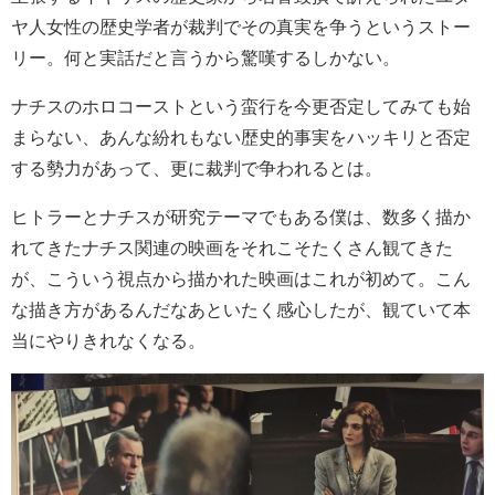
ヤ人女性の歴史学者が裁判でその真実を争うというストー
リー。何と実話だと言うから驚嘆するしかない。
ナチスのホロコーストという蛮行を今更否定してみても始
まらない、あんな紛れもない歴史的事実をハッキリと否定
する勢力があって、更に裁判で争われるとは。
ヒトラーとナチスが研究テーマでもある僕は、数多く描か
れてきたナチス関連の映画をそれこそたくさん観てきた
が、こういう視点から描かれた映画はこれが初めて。こん
な描き方があるんだなあといたく感心したが、観ていて本
当にやりきれなくなる。