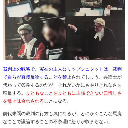
裁判上の戦略で、実在の主人公リップシュタットは、裁判
で自らが直接反論することを禁止
されてしまう。弁護士が
代わって答弁するのだが、それがいかにもやりきれなさを
増長する。
まともなことをまともに主張できない口惜しさ
を散々味合わされる
ことになる。
前代未聞の裁判の行方も気になるが、とにかくこんな馬鹿
なことで議論することの不条理に怒りが収まらない。