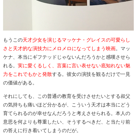
もうこの
天才少女を演じるマッケナ・グレイスの可愛らし
さと天才的な演技力にメロメロになってしまう映画
。マッ
ケナ、本当にギフテッドじゃないんだろうかと感嘆させら
れる。
実に愛くるしく、言葉に言い表せない底知れない魅
力をこれでもかと発散
する。彼女の演技を観るだけで一見
の価値がある。
それにしても、この普通の教育を受けさせたいとする叔父
の気持ちも痛いほど分かるが、こういう天才は本当にどう
育てられるのが幸せなんだろうと考えさせられる。本人の
意思を何よりも尊重したい、そうするべきだ、と当たり前
の答えに行き着いてしまうのだが。