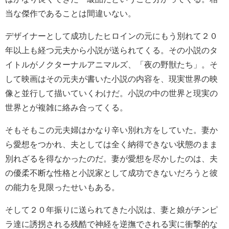
当な傑作であることは間違いない。
デザイナーとして成功したヒロインの元にもう別れて２０
年以上も経つ元夫から小説が送られてくる。その小説のタ
イトルがノクターナルアニマルズ、「夜の野獣たち」。そ
して映画はその元夫が書いた小説の内容を、現実世界の映
像と並行して描いていくわけだ。小説の中の世界と現実の
世界とが複雑に絡み合ってくる。
そもそもこの元夫婦はかなり辛い別れ方をしていた。妻か
ら愛想をつかれ、夫としては全く納得できない状態のまま
別れざるを得なかったのだ。妻が愛想を尽かしたのは、夫
の優柔不断な性格と小説家として成功できないだろうと彼
の能力を見限ったせいもある。
そして２０年振りに送られてきた小説は、妻と娘がチンピ
ラ達に誘拐される残酷で神経を逆撫でされる実に衝撃的な