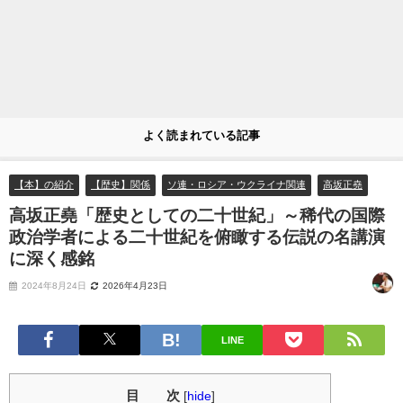
よく読まれている記事
【本】の紹介
【歴史】関係
ソ連・ロシア・ウクライナ関連
高坂正堯
高坂正堯「歴史としての二十世紀」～稀代の国際
政治学者による二十世紀を俯瞰する伝説の名講演
に深く感銘
2024年8月24日
2026年4月23日
LINE
目 次
[
hide
]