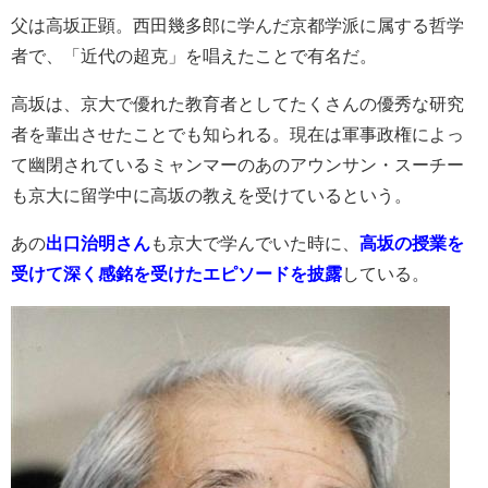
父は高坂正顕。西田幾多郎に学んだ京都学派に属する哲学
者で、「近代の超克」を唱えたことで有名だ。
高坂は、京大で優れた教育者としてたくさんの優秀な研究
者を輩出させたことでも知られる。現在は軍事政権によっ
て幽閉されているミャンマーのあのアウンサン・スーチー
も京大に留学中に高坂の教えを受けているという。
あの
出口治明さん
も京大で学んでいた時に、
高坂の授業を
受けて深く感銘を受けたエピソードを披露
している。