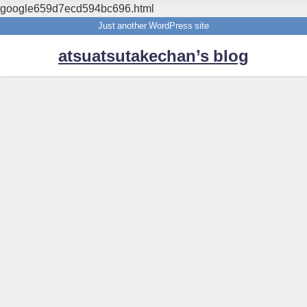
google659d7ecd594bc696.html
Just another WordPress site
atsuatsutakechan’s blog