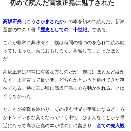
初めて読んだ高坂正堯に魅了された
高坂正堯（こうさかまさたか）
の本を初めて読んだ。新潮
選書の中の１冊
「歴史としての二十世紀」
である。
これが非常に興味深く、僕は時間の経つのを忘れて読み耽
ってしまった。実におもしろく、興奮してしまったほど
だ。
高坂正堯は非常に有名な方なのだが、僕にはほとんど縁が
なく、正直言って長い間、どちらかというと避けてきた存
在である。特に若い頃に高坂正堯に心を動かされることは
全くなかった。
ところが冷戦も終わり、その後も世界が平和になるどころ
かドンドンきな臭くなっていく中で、ひょんなことから最
近になって高坂正堯の本が僕の目に留まり、
全ての先入観