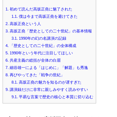
1.
初めて読んだ高坂正堯に魅了された
1.1.
僕は今まで高坂正堯を避けてきた
2.
高坂正堯という人
3.
高坂正堯「歴史としての二十世紀」の基本情報
3.1.
1990年の幻の名講演の記録
4.
「歴史としての二十世紀」の全体構成
5.
1990年という年代に注目してほしい
6.
共産主義の総括が全体の白眉
7.
細谷雄一による「はじめに」「解題」も秀逸
8.
再びやってきた「戦争の世紀」
8.1.
高坂正堯の魅力を知るのが遅すぎた
9.
講演録だけに非常に親しみやすく読みやすい
9.1.
平易な言葉で歴史の核心と本質に切り込む