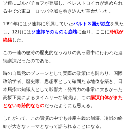
ソ連にゴルバチョフが登場し、ペレストロイカが進められ
る中での東ヨーロッパ全域を巻き込んだ革命だった。
1991年にはソ連邦に所属していた
バルト３国が独立
を果た
し、12月には
ソ連邦そのものも崩壊
に至り、ここに
冷戦が
終結
した。
この一連の怒涛の歴史的なうねりの真っ最中に行われた連
続講演だったのである。
時の自民党のブレーンとして実際の政策にも関わり、国際
政治学者、歴史家、思想家として確固たる地位を築き、日
本屈指の知識人として影響力・発言力の非常に大きかった
高坂正堯によるタイムリーな講演は、この
講演自体がまた
とない奇跡的なもの
だったようにも思える。
したがって、この講演の中でも共産主義の崩壊、冷戦の終
結が大きなテーマとなって語られることになる。