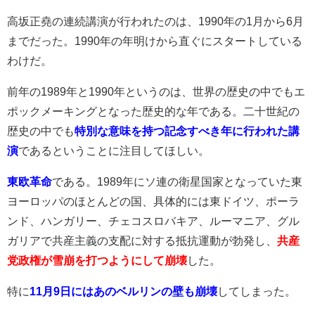
高坂正堯の連続講演が行われたのは、1990年の1月から6月
までだった。1990年の年明けから直ぐにスタートしている
わけだ。
前年の1989年と1990年というのは、世界の歴史の中でもエ
ポックメーキングとなった歴史的な年である。二十世紀の
歴史の中でも
特別な意味を持つ記念すべき年に行われた講
演
であるということに注目してほしい。
東欧革命
である。1989年にソ連の衛星国家となっていた東
ヨーロッパのほとんどの国、具体的には東ドイツ、ポーラ
ンド、ハンガリー、チェコスロバキア、ルーマニア、グル
ガリアで共産主義の支配に対する抵抗運動が勃発し、
共産
党政権が雪崩を打つようにして崩壊
した。
特に
11月9日にはあのベルリンの壁も崩壊
してしまった。