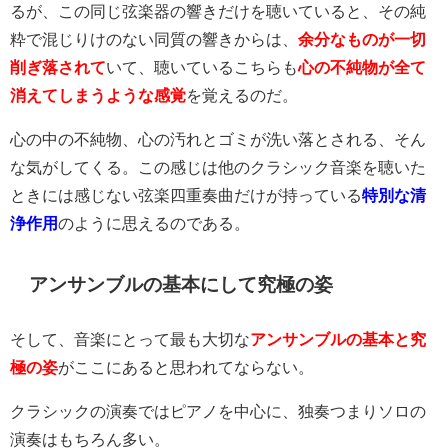
るが、この同じ弦楽器の響きだけを聴いていると、その純
粋で混じりけのない同質の響きからは、
余分なものが一切
削ぎ落されて
いて、聴いているこちらも
心の不純物が全て
消えてしまうような感覚
を覚えるのだ。
心の中の不純物、心の汚れとゴミが洗い落とされる、そん
な気がしてくる。この感じは他のクラシック音楽を聴いた
ときには感じない弦楽四重奏曲だけが持っている
特別な清
浄作用
のように思えるのである。
アンサンブルの基本にして究極の姿
そして、音楽にとって最も大切な
アンサンブルの基本と究
極の姿
がここにあると思われてならない。
クラシックの演奏ではピアノを中心に、独奏つまりソロの
演奏はもちろん多い。