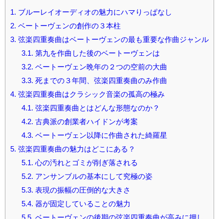
1.
ブルーレイオーディオの魅力にハマりっぱなし
2.
ベートーヴェンの創作の３本柱
3.
弦楽四重奏曲はベートーヴェンの最も重要な作曲ジャンル
3.1.
第九を作曲した後のベートーヴェンは
3.2.
ベートーヴェン晩年の２つの空前の大曲
3.3.
死までの３年間、弦楽四重奏曲のみ作曲
4.
弦楽四重奏曲はクラシック音楽の孤高の極み
4.1.
弦楽四重奏曲とはどんな形態なのか？
4.2.
古典派の創業者ハイドンが考案
4.3.
ベートーヴェン以降に作曲された綺羅星
5.
弦楽四重奏曲の魅力はどこにある？
5.1.
心の汚れとゴミが削ぎ落される
5.2.
アンサンブルの基本にして究極の姿
5.3.
表現の振幅の圧倒的な大きさ
5.4.
器が固定していることの魅力
5.5.
ベートーヴェンの後期の弦楽四重奏曲が高みに押し