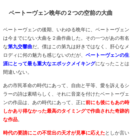
ベートーヴェン晩年の２つの空前の大曲
ベートーヴェンの後期、いわゆる晩年に、ベートーヴェン
は今までにない大曲を２曲作曲した。その一つがあの有名
な
第九交響曲
だ。僕はこの第九は好きではなく、肝心なメ
ロディに何の魅力も感じないのだが、
ベートーヴェンの生
涯にとって最も重大なエポックメイキング
になったことは
間違いない。
あの市民革命の時代にあって、自由と平等、愛を訴えるシ
ラーの詩は素晴らしく、それに音楽を付けたベートーヴェ
ンの作品は、あの時代にあって、正に
前にも後にもあの時
しかあり得なかった最高のタイミングで作曲された奇跡的
な作品
。
時代の要請にこの不世出の天才が見事に応えた
としか言い