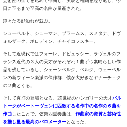
芸術性の全てを込めて作曲し、実験と格闘を繰り返し、今
日に至るまで至高の名曲が量産された。
錚々たる顔触れが並ぶ。
シューベルト、シューマン、ブラームス、スメタナ、ドヴ
ォルザーク、ボロディン、チャイコフスキー。
そして近現代ではフォーレ、ドビュッシー、ラヴェルのフ
ランス近代の３人の天才がそれぞれ１曲ずつ素晴らしい作
品を残しているし、シェーンベルク、ベルク、ウェーベル
ンの新ウィーン楽派の傑作群、僕が大好きなヤナーチェク
の２曲とくる。
そして真打の登場となる。20世紀のハンガリーの天才
バル
トークがベートーヴェンに匹敵する名作中の名作の６曲を
作曲
したことで、弦楽四重奏曲は、
作曲家の資質と芸術性
を推し量る最高のバロメーター
となった。