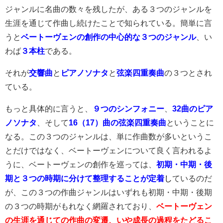
ジャンルに名曲の数々を残したが、ある３つのジャンルを
生涯を通じて作曲し続けたことで知られている。簡単に言
うと
ベートーヴェンの創作の中心的な３つのジャンル
、い
わば
３本柱
である。
それが
交響曲
と
ピアノソナタ
と
弦楽四重奏曲
の３つとされ
ている。
もっと具体的に言うと、
９つのシンフォニー
、
32曲のピア
ノソナタ
、そして
16（17）曲の弦楽四重奏曲
ということに
なる。この３つのジャンルは、単に作曲数が多いというこ
とだけではなく、ベートーヴェンについて良く言われるよ
うに、ベートーヴェンの創作を巡っては、
初期・中期・後
期と３つの時期に分けて整理することが定着
し
ているのだ
が、この３つの作曲ジャンルはいずれも初期・中期・後期
の３つの時期がもれなく網羅されており、
ベートーヴェン
の生涯を通じての作曲の変遷、いや成長の過程をたどるこ