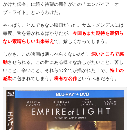
かけた伝令」に続く待望の新作がこの「エンパイア・オ
ブ・ライト」というわけだ。
やっぱり、とんでもない映画だった。サム・メンデスには
毎度、舌を巻かれるばかりだが、
今回もまた期待を裏切ら
ない素晴らしい出来栄え
で、嬉しくなってしまう。
しかも、この映画は薄っぺらくないのだ。
深いところで感
動
させられる。この世にある様々な許しがたいこと、苦し
いこと、辛いこと、それらの全てが描かれた上で、
特上の
感動
に包まれてしまう。
稀有な名作
というべきだろう。