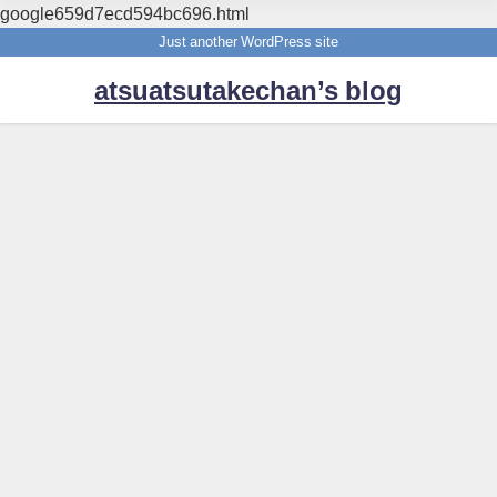
google659d7ecd594bc696.html
Just another WordPress site
atsuatsutakechan’s blog