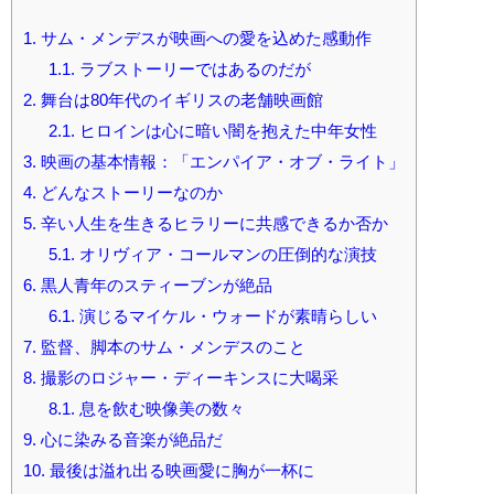
1.
サム・メンデスが映画への愛を込めた感動作
1.1.
ラブストーリーではあるのだが
2.
舞台は80年代のイギリスの老舗映画館
2.1.
ヒロインは心に暗い闇を抱えた中年女性
3.
映画の基本情報：「エンパイア・オブ・ライト」
4.
どんなストーリーなのか
5.
辛い人生を生きるヒラリーに共感できるか否か
5.1.
オリヴィア・コールマンの圧倒的な演技
6.
黒人青年のスティーブンが絶品
6.1.
演じるマイケル・ウォードが素晴らしい
7.
監督、脚本のサム・メンデスのこと
8.
撮影のロジャー・ディーキンスに大喝采
8.1.
息を飲む映像美の数々
9.
心に染みる音楽が絶品だ
10.
最後は溢れ出る映画愛に胸が一杯に