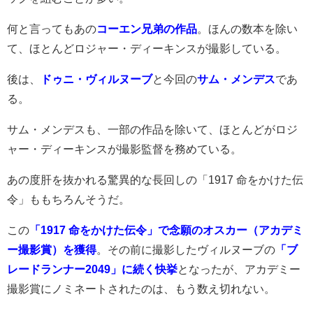
何と言ってもあの
コーエン兄弟の作品
。ほんの数本を除い
て、ほとんどロジャー・ディーキンスが撮影している。
後は、
ドゥニ・ヴィルヌーブ
と今回の
サム・メンデス
であ
る。
サム・メンデスも、一部の作品を除いて、ほとんどがロジ
ャー・ディーキンスが撮影監督を務めている。
あの度肝を抜かれる驚異的な長回しの「1917 命をかけた伝
令」ももちろんそうだ。
この
「
1917 命をかけた伝令」で念願のオスカー（アカデミ
ー撮影賞）を獲得
。その前に撮影したヴィルヌーブの
「ブ
レードランナー2049」に続く快挙
となったが、アカデミー
撮影賞にノミネートされたのは、もう数え切れない。