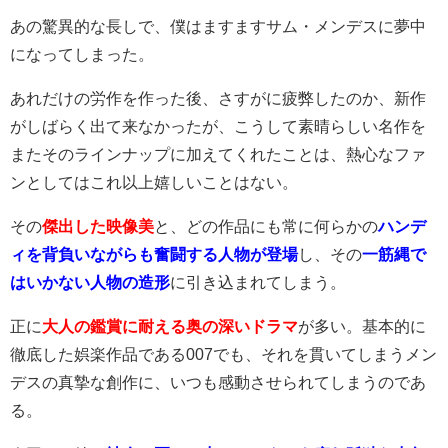
あの驚異的な長しで、僕はますますサム・メンデスに夢中
になってしまった。
あれだけの労作を作った後、さすがに疲弊したのか、新作
がしばらく出て来なかったが、こうして素晴らしい名作を
またそのラインナップに加えてくれたことは、熱心なファ
ンとしてはこれ以上嬉しいことはない。
その
傑出した映像美
と、どの作品にも
常に何らかの
ハンデ
ィを背負いながらも奮闘する人物が
登場
し、その
一筋縄で
はいかない人物の造形
に引き込まれてしまう。
正に
大人の鑑賞に耐える奥の深いドラマ
が多い。基本的に
徹底した娯楽作品である007でも、それを貫いてしまうメン
デスの真摯な創作に、いつも感動させられてしまうのであ
る。