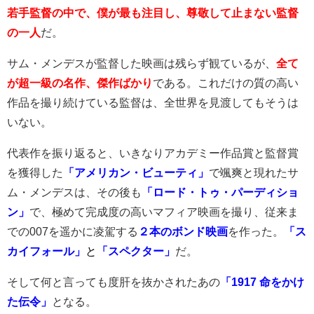
若手監督の中で、僕が最も注目し、尊敬して止まない監督
の一人
だ。
サム・メンデスが監督した映画は残らず観ているが、
全て
が超一級の名作、傑作ばかり
である。これだけの質の高い
作品を撮り続けている監督は、全世界を見渡してもそうは
いない。
代表作を振り返ると、いきなりアカデミー作品賞と監督賞
を獲得した
「アメリカン・ビューティ」
で颯爽と現れたサ
ム・メンデスは、その後も
「ロード・トゥ・パーディショ
ン」
で、極めて完成度の高いマフィア映画を撮り、従来ま
での007を遥かに凌駕する
２本のボンド映画
を作った。
「ス
カイフォール」
と
「スペクター」
だ。
そして何と言っても度肝を抜かされたあの
「1917 命をかけ
た伝令」
となる。