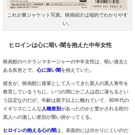
これが裏ジャケット写真。映画紹介は端的でわかりやす
い。
ヒロインは心に暗い闇を抱えた中年女性
映画館のベテランマネージャーの中年女性は、暗い過去と
ある疾患とで、
心に深い闇
を抱えていた。
彼女が、映画館に後輩として入ってきた新人の黒人青年を
教育しているうちに、いつの間にか二人は恋に落ちるとい
う設定なのだが、年齢は親子以上に離れていて、80年代の
イギリスにこんな
人種差別
があったのかと驚かされる程の
黒人への激しい差別が襲い掛かってくる。
ヒロインの抱える心の闇
は、表面的には分かりにくいのだ