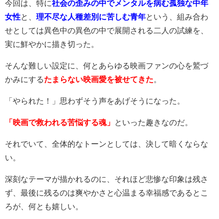
今回は、特に
社会の歪みの中でメンタルを病む孤独な中年
女性
と、
理不尽な人種差別に苦しむ青年
という、組み合わ
せとしては異色中の異色の中で展開される二人の試練を、
実に鮮やかに描き切った。
そんな難しい設定に、何とあらゆる映画ファンの心を鷲づ
かみにする
たまらない映画愛を被せてきた
。
「やられた！」思わずそう声をあげそうになった。
「映画で救われる苦悩する魂」
といった趣きなのだ。
それでいて、全体的なトーンとしては、決して暗くならな
い。
深刻なテーマが描かれるのに、それほど悲惨な印象は残さ
ず、最後に残るのは爽やかさと心温まる幸福感であるとこ
ろが、何とも嬉しい。