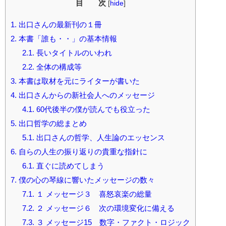
目 次
[
hide
]
1.
出口さんの最新刊の１冊
2.
本書「誰も・・」の基本情報
2.1.
長いタイトルのいわれ
2.2.
全体の構成等
3.
本書は取材を元にライターが書いた
4.
出口さんからの新社会人へのメッセージ
4.1.
60代後半の僕が読んでも役立った
5.
出口哲学の総まとめ
5.1.
出口さんの哲学、人生論のエッセンス
6.
自らの人生の振り返りの貴重な指針に
6.1.
直ぐに読めてしまう
7.
僕の心の琴線に響いたメッセージの数々
7.1.
１ メッセージ３ 喜怒哀楽の総量
7.2.
２ メッセージ６ 次の環境変化に備える
7.3.
３ メッセージ15 数字・ファクト・ロジック