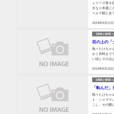
シリーズ第６
きなり本題に
ールで観た全
り映画も含まれ
2019年9月12日
【病気と怪我】
目の上の「
熱々たけちゃ
かく何時まで
い頃とその点
ない僕は、週末
2019年9月10日
【病気と怪我】
「転んだ」
熱々たけちゃ
ト・シャマラ
こし、その際
いうことが続き