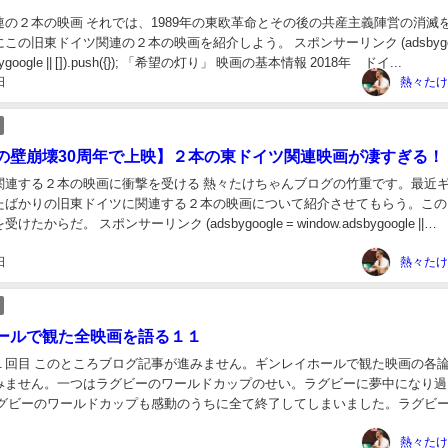
連の２本の映画 それでは、1989年の東欧革命とその後の共産主義陣営の消滅
この旧東ドイツ関連の２本の映画を紹介しよう。 スポンサーリンク (adsbygoo
sbygoogle || []).push({}); 「希望の灯り」 映画の基本情報 2018年 ドイ...
日
熱々たけ
の壁崩壊30周年で上映】２本の東ドイツ関連映画が凄すぎる！
関連する２本の映画に衝撃を受ける 熱々たけちゃんブログの竹重です。最近
たばかりの旧東ドイツに関連する２本の映画について紹介させてもらう。この
からだ。 スポンサーリンク (adsbygoogle = window.adsbygoogle ||
日
熱々たけ
ールで観た全映画を語る１１
１回目 このところブログ記事が進みません。ギンレイホールで観た映画の各
みません。一つはラグビーのワールドカップのせい。ラグビーに夢中になり過
ラグビーのワールドカップも感動のうちに全て終了してしまいました。ラグビーロ
ンレイホールで観たばかりの「希望の灯り...
熱々たけ