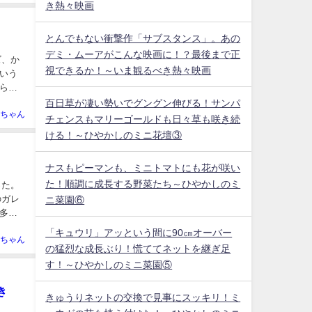
き熱々映画
とんでもない衝撃作「サブスタンス」。あの
デミ・ムーアがこんな映画に！？最後まで正
ズ、か
視できるか！～いま観るべき熱々映画
いう
らい
百日草が凄い勢いでグングン伸びる！サンパ
ちゃん
チェンスもマリーゴールドも日々草も咲き続
ける！～ひやかしのミニ花壇③
ナスもピーマンも、ミニトマトにも花が咲い
た！順調に成長する野菜たち～ひやかしのミ
った。
のガレ
ニ菜園⑥
多い
「キュウリ」アッという間に90㎝オーバー
ちゃん
の猛烈な成長ぶり！慌ててネットを継ぎ足
す！～ひやかしのミニ菜園⑤
き
きゅうりネットの交換で見事にスッキリ！ミ