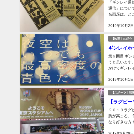
「ギンレイ通
通信」につい
名画座は、ど
でもそうに違い
2019年10月2日
【映画】の紹介
ギンレイホ
第９回目 ギ
うと思います
かけてギンレ
まだまだ道のり
2019年10月1日
【スポーツ】観
【ラグビー
２０１９ラグ
胸が高まる。
なり好きな方
もウィンタース
2019年9月29日