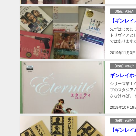
【映画】の紹介
【ギンレイ
先ずはじめに
トリヴィアと
ではあります
いる職場の知人
2019年11月3日
【映画】の紹介
ギンレイホ
シリーズ第１
プのスタジア
さなければ。
短かに一つ。 スポ
2019年10月19
【映画】の紹介
【ギンレイ