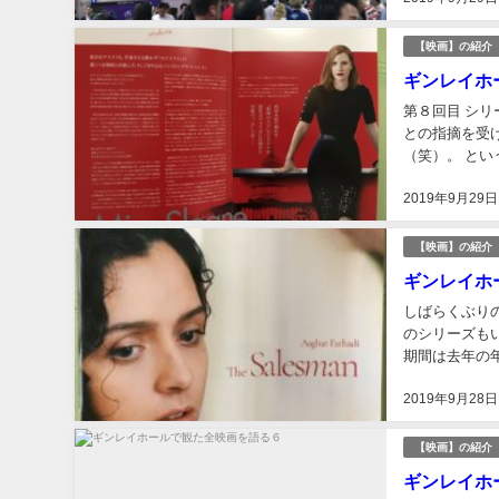
【映画】の紹介
ギンレイホ
第８回目 シ
との指摘を受
（笑）。 と
らざるを得ない
2019年9月29日
【映画】の紹介
ギンレイホ
しばらくぶり
のシリーズも
期間は去年の
映画が待ち構え
2019年9月28日
【映画】の紹介
ギンレイホ