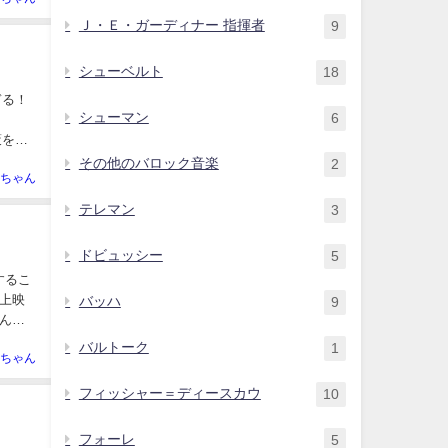
Ｊ・Ｅ・ガーディナー 指揮者
9
シューベルト
18
ぎる！
シューマン
6
策を取
その他のバロック音楽
2
ちゃん
テレマン
3
ドビュッシー
5
するこ
上映
バッハ
9
んの
バルトーク
1
ちゃん
フィッシャー＝ディースカウ
10
フォーレ
5