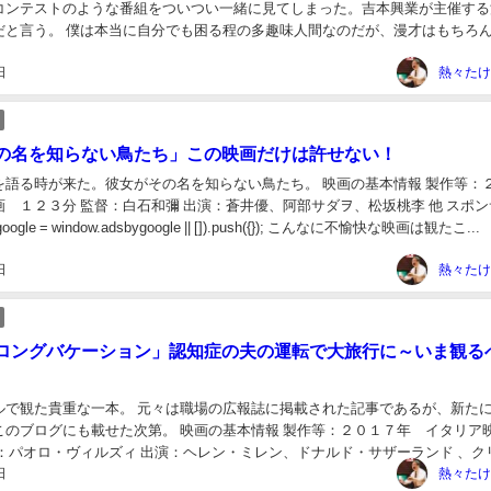
コンテストのような番組をついつい一緒に見てしまった。吉本興業が主催する
だと言う。 僕は本当に自分でも困る程の多趣味人間なのだが、漫才はもちろ
数えきれない程いるお笑い芸人のことはあまり知...
日
熱々たけ
の名を知らない鳥たち」この映画だけは許せない！
を語る時が来た。彼女がその名を知らない鳥たち。 映画の基本情報 製作等：
 １２３分 監督：白石和彌 出演：蒼井優、阿部サダヲ、松坂桃李 他 スポン
oogle = window.adsbygoogle || []).push({}); こんなに不愉快な映画は観たこ...
日
熱々たけ
ロングバケーション」認知症の夫の運転で大旅行に～いま観る
ルで観た貴重な一本。 元々は職場の広報誌に掲載された記事であるが、新た
このブログにも載せた次第。 映画の基本情報 製作等：２０１７年 イタリ
督：パオロ・ヴィルズィ 出演：ヘレン・ミレン、ドナルド・サザーランド 、ク
日
 スポンサーリンク (adsbyg...
熱々たけ