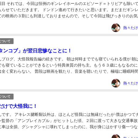
回目 それでは、今回は恒例のギンレイホールのエピソード＝トリビアも除い
入らせていただきます。 ドンドン進めて行きたいと思います。まだまだギン
ての映画の３割にも到達しておりませんので。そして今回は飛びっきりのお気
ていますので、先は長いのです。 それではスタ...
熱々たけ
について
タンコブ」が翌日悲惨なことに！
んブログ、大怪我報告編の続きです。 朝は何時まででも寝ていられる僕が 朝
でも寝ていることができるという特異体質の持ち主。もう６３歳にもなるのに
は全く変わらない。 普段は映画を観たり、音楽を聴いたりで、極端に睡眠時
は寝溜め。寝溜めなんてできないということは...
熱々たけ
について
だけで大怪我に！
んです。 アキレス腱断裂以外は、ほとんど怪我には無縁だったが 僕はかつて
ン監督の「アンブレイカブル」がヒットした頃、２回に渡って大きな交通事故
に車は全損、グシャグシャに壊れてしまったのに、我が身にはかすり傷一つな
、一時、アンブレイカブルと呼ばれていた。 職場...