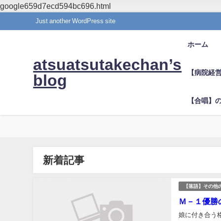
google659d7ecd594bc696.html
Just another WordPress site
ホーム
atsuatsutakechan’s
【病院経
blog
【合唱】
新着記事
【落語】その他
Ｍ－１優勝
娘に付き合う