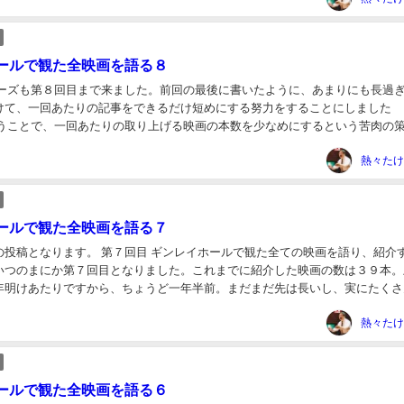
ールで観た全映画を語る８
リーズも第８回目まで来ました。前回の最後に書いたように、あまりにも長過
けて、一回あたりの記事をできるだけ短めにする努力をすることにしました
いうことで、一回あたりの取り上げる映画の本数を少なめにするという苦肉の
ことに。目標は一回当たり６本ですが、４本になる可能...
熱々たけ
ールで観た全映画を語る７
の投稿となります。 第７回目 ギンレイホールで観た全ての映画を語り、紹介
いつのまにか第７回目となりました。これまでに紹介した映画の数は３９本。
年明けあたりですから、ちょうど一年半前。まだまだ先は長いし、実にたくさ
ています。 それでは、今回はギンレイホールの...
熱々たけ
ールで観た全映画を語る６