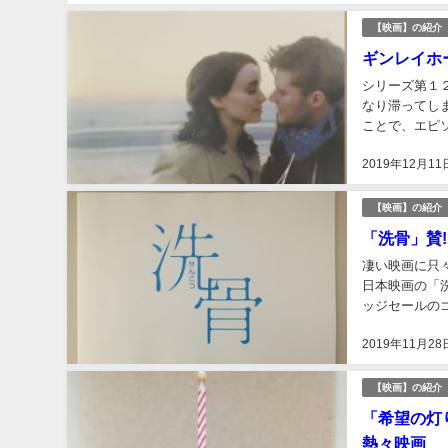
【映画】の紹介
ギンレイホ
シリーズ第１
なり滞ってし
ことで、エピ
ます。何だかい
2019年12月11
【映画】の紹介
「洗骨」賛
凄い映画に只
日本映画の「
ッジセールの
だろうが、まだ
2019年11月28
【映画】の紹介
「希望の灯
熱々映画