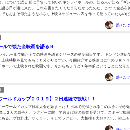
信」について語る 前に予告しておいたギンレイホールの、知る人ぞ知る「ギ
て語る日が遂に来た。 これを書きたくてたまらなかったのだ。 かつて全盛を
こでもおよそ似たような小さな上映スケジュール表を作って配っていたものだ
ない。というのは最近ではもっぱらギンレイホ...
熱々たけ
ールで観た全映画を語る９
ンレイホールで観た全ての映画を語るシリーズの第９回目です。 ドンドン進め
。上映時期を見てもらうと分かりますが、今回紹介する映画は去年の３月〜４
イホールで上映された映画です。今からちょうど１年半前ということになりま
は遠いですね。紹介作品数もまだ半分にも到達し...
熱々たけ
戦
ワールドカップ２０１９】２日連続で観戦！！
ビーワールドカップ日本大会が始まった！ 日本で開催されるこの大会に否が
 僕は２人の息子と、ラグビーに関して言えば娘の影響を受けて、スポーツ観
である。プロ野球、サッカー、そしてラグビー。大相撲も大好きだし、陸上も
ポーツも熱心なファンである。 と言って、自分...
熱々たけ