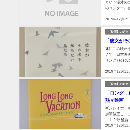
という漫才の
のコンクール
在テレビ業界に
2019年12月25
【映画】の紹介
「彼女がそ
遂にこの映画
７年 日本映画
リンク (adsbyg
2019年12月11
【映画】の紹介
「ロング，
熱々映画
ギンレイホー
加筆修正し、
１１２分 監
2019年12月11
ャン・マッケイ他