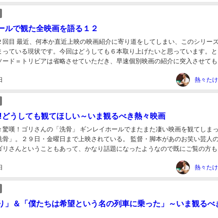
ールで観た全映画を語る１２
２回目 最近、何本か直近上映の映画紹介に寄り道をしてしまい、このシリー
まっている現状です。今回はどうしても６本取り上げたいと思っています。と
ソード＝トリビアは省略させていただき、早速個別映画の紹介に突入させても
つも同じことを言っているような気がしますが。 ...
日
熱々たけ
‼️どうしても観てほしい～いま観るべき熱々映画
々驚嘆！ゴリさんの「洗骨」 ギンレイホールでまたまた凄い映画を観てしま
洗骨」。２９日・金曜日まで上映されている。 監督・脚本があのお笑い芸人
ゴリさんということもあって、かなり話題になったようなので既にご覧の方も
観ていないという方は、これは何があっても、ま...
日
熱々たけ
り」＆「僕たちは希望という名の列車に乗った」～いま観るべ