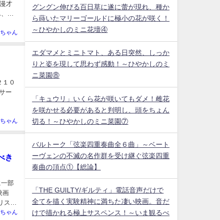
漫才
グングン伸びる百日草に遂に蕾が現れ、種か
ん、現
ら蒔いたマリーゴールドに極小の花が咲く！
～ひやかしのミニ花壇④
ちゃん
エダマメとミニトマト、ある日突然、しっか
りと姿を現して思わず感動！～ひやかしのミ
ニ菜園⑧
２１０
サー
「キュウリ」いくら花が咲いてもダメ！雌花
を咲かせる必要があると判明し、頭をちょん
切る！～ひやかしのミニ菜園⑦
ちゃん
バルトーク「弦楽四重奏曲全６曲」～ベート
ーヴェンの不滅の名作群を受け継ぐ弦楽四重
べき
奏曲の頂点①【総論】
に一部
「THE GUILTY/ギルティ」電話音声だけで
ア映画
全てを描く実験精神に満ちた凄い映画。音だ
リスチ
けで描かれる極上サスペンス！～いま観るべ
ちゃん