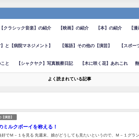
【クラシック音楽】の紹介
【映画】の紹介
【本】の紹介
【漫
営】と【病院マネジメント】
【落語】その他の【演芸】
【スポー
のこと
【シャクヤク】写真観察日記
【木に咲く花】あれこれ
よく読まれている記事
の【演芸】
のミルクボーイを称える！
格好でＭ－１を見る 先週末、娘がどうしても見たいというので、Ｍ－１グラ