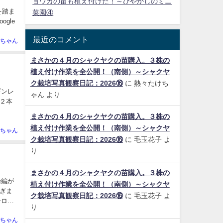
ョウガの苗も植え付けた！～ひやかしのミニ
を踏ま
菜園④
gle
最近のコメント
ちゃん
まさかの４月のシャクヤクの苗購入。３株の
植え付け作業を全公開！（南側）～シャクヤ
ク栽培写真観察日記：2026⑯
に
熱々たけち
ギンレ
ゃん
より
２本
まさかの４月のシャクヤクの苗購入。３株の
植え付け作業を全公開！（南側）～シャクヤ
ちゃん
ク栽培写真観察日記：2026⑯
に
毛玉花子
よ
り
まさかの４月のシャクヤクの苗購入。３株の
論編が
植え付け作業を全公開！（南側）～シャクヤ
ぎま
ク栽培写真観察日記：2026⑯
に
毛玉花子
よ
ス‼️
り
ちゃん