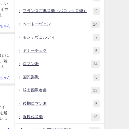
て、い
レイホ
フランス古典音楽（バロック音楽）
5
に入
ベートーヴェン
14
ちゃん
モンテヴェルディ
7
ヤナーチェク
5
はとに
、若
ロマン派
24
間の少
国民楽派
5
ちゃん
弦楽四重奏曲
13
後期ロマン派
5
ナイ
を起
近現代音楽
15
いと