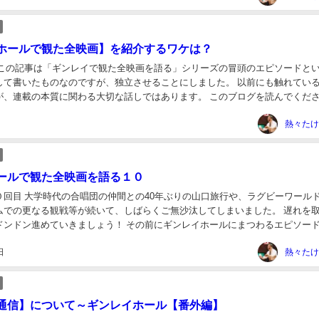
ホールで観た全映画】を紹介するワケは？
 この記事は「ギンレイで観た全映画を語る」シリーズの冒頭のエピソードと
して書いたものなのですが、独立させることにしました。 以前にも触れてい
が、連載の本質に関わる大切な話しではあります。 このブログを読んでくだ
から、この記事を読んでいいなあ、観てみたい...
熱々たけ
ールで観た全映画を語る１０
０回目 大学時代の合唱団の仲間との40年ぶりの山口旅行や、ラグビーワール
ムでの更なる観戦等が続いて、しばらくご無沙汰してしまいました。 遅れを
ドンドン進めていきましょう！ その前にギンレイホールにまつわるエピソー
ンサーリンク (adsbygoogl...
日
熱々たけ
通信】について～ギンレイホール【番外編】