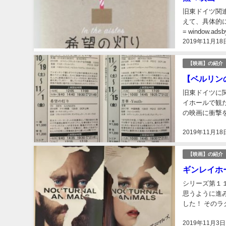
旧東ドイツ関
えて、具体的に
= window.ad
2019年11月18
【映画】の紹介
【ベルリン
旧東ドイツに
イホールで観
の映画に衝撃を受けた
[]).push({})...
2019年11月18
【映画】の紹介
ギンレイホ
シリーズ第１
思うように進
した！ その
そして、先週ギ
2019年11月3日