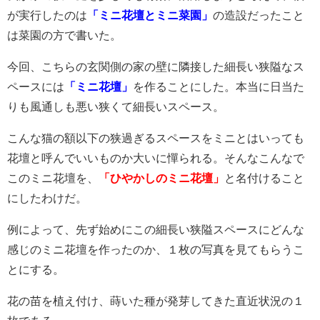
が実行したのは
「ミニ花壇とミニ菜園」
の造設だったこと
は菜園の方で書いた。
今回、こちらの玄関側の家の壁に隣接した細長い狭隘なス
ペースには
「ミニ花壇」
を作ることにした。本当に日当た
りも風通しも悪い狭くて細長いスペース。
こんな猫の額以下の狭過ぎるスペースをミニとはいっても
花壇と呼んでいいものか大いに憚られる。そんなこんなで
このミニ花壇を、
「ひやかしのミニ花壇」
と名付けること
にしたわけだ。
例によって、先ず始めにこの細長い狭隘スペースにどんな
感じのミニ花壇を作ったのか、１枚の写真を見てもらうこ
とにする。
花の苗を植え付け、蒔いた種が発芽してきた直近状況の１