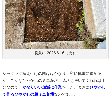
撮影：2026.6.16（火）
シャクヤク植え付けの際ははかなり丁寧に慎重に進める
が、こんなひやかしのミニ花壇、花さえ咲いてくれれば十
分なので、
かなりいい加減に作業
をした。まさに
ひやかし
で作るひやかしの超ミニ花壇
なのである。