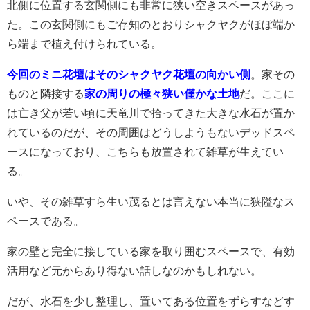
北側に位置する玄関側にも非常に狭い空きスペースがあっ
た。この玄関側にもご存知のとおりシャクヤクがほぼ端か
ら端まで植え付けられている。
今回のミニ花壇はそのシャクヤク花壇の向かい側
。家その
ものと隣接する
家の周りの極々狭い僅かな土地
だ。ここに
は亡き父が若い頃に天竜川で拾ってきた大きな水石が置か
れているのだが、その周囲はどうしようもないデッドスペ
ースになっており、こちらも放置されて雑草が生えてい
る。
いや、その雑草すら生い茂るとは言えない本当に狭隘なス
ペースである。
家の壁と完全に接している家を取り囲むスペースで、有効
活用など元からあり得ない話しなのかもしれない。
だが、水石を少し整理し、置いてある位置をずらすなどす