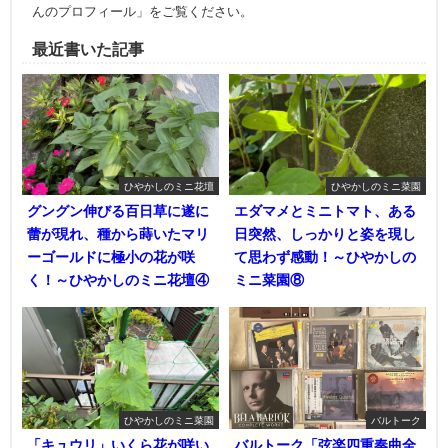
んのプロフィール」をご覧ください。
最近書いた記事
ひやかしのミニ花壇
ひやかしのミニ菜園
グングン伸びる百日草に遂に
エダマメとミニトマト、ある
蕾が現れ、種から蒔いたマリ
日突然、しっかりと姿を現し
ーゴールドに極小の花が咲
て思わず感動！～ひやかしの
く！～ひやかしのミニ花壇④
ミニ菜園⑧
ひやかしのミニ菜園
バルトーク
「キュウリ」いくら花が咲い
バルトーク「弦楽四重奏曲全