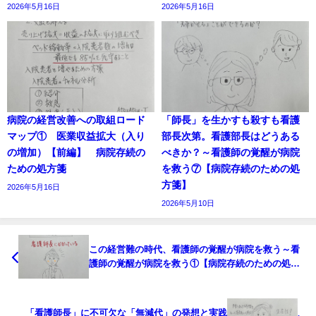
2026年5月16日
2026年5月16日
病院の経営改善への取組ロード
「師長」を生かすも殺すも看護
マップ① 医業収益拡大（入り
部長次第。看護部長はどうある
の増加）【前編】 病院存続の
べきか？～看護師の覚醒が病院
ための処方箋
を救う⑦【病院存続のための処
方箋】
2026年5月16日
2026年5月10日
この経営難の時代、看護師の覚醒が病院を救う～看
護師の覚醒が病院を救う①【病院存続のための処方
箋】
「看護師長」に不可欠な「無減代」の発想と実践