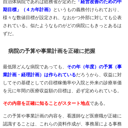
自治体病院であれば総務省が定めた
「経営改善のための中
期目標」（４カ年計画）
というもの義務付けられており、
様々な数値目標が設定され、なおかつ外部に対しても公表
されている。似たようなものがどの病院にもきっとあるは
ずだ。
病院の予算や事業計画を正確に把握
最低限どんな病院であっても、
その年（年度）の予算（事
業計画・経理計画）は作られている
だろうから、収益に対
してその基礎としての目標稼働率や入院と外来の診療単価
を元に年間の医療収益額の目標は、必ず定められている。
その内容を正確に知ることがスタート地点
である。
この予算や事業計画の内容を、看護師など医療職が正確に
認識することは、これらの資料作成が、事務屋による事務