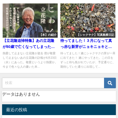
【本】の紹介
【シャクヤク】写真観察日記
【立花隆追悼特集】あの立花隆
待ってました！３月になって真
が80歳で亡くなってしまった！
っ赤な新芽がニョキニョキと一
「死はこわくない」を一気読み
斉に出現！～シャクヤク栽培 写
熱愛して止まない立花隆が逝去 僕が敬愛
待ってました！遂にシャクヤクの芽が一斉
して止まないあの立花隆の訃報が6月23日
に出てきた！ 遂にやってきた。この日を
真観察日記：2024年①
（水）にあった。敬愛というより熱愛か。
ずっと待ち焦がれていたが、予定通りに、
今まで色々な人の書いた本...
期待していた通りに出現して...
データはありません
最近の投稿