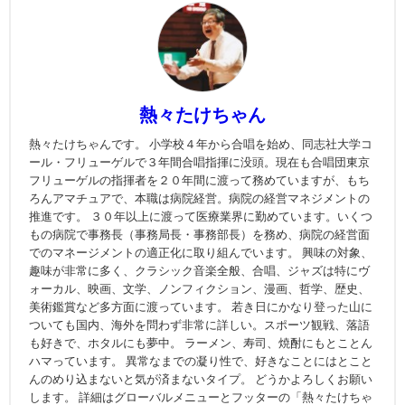
熱々たけちゃん
熱々たけちゃんです。 小学校４年から合唱を始め、同志社大学コ
ール・フリューゲルで３年間合唱指揮に没頭。現在も合唱団東京
フリューゲルの指揮者を２０年間に渡って務めていますが、もち
ろんアマチュアで、本職は病院経営。病院の経営マネジメントの
推進です。 ３０年以上に渡って医療業界に勤めています。いくつ
もの病院で事務長（事務局長・事務部長）を務め、病院の経営面
でのマネージメントの適正化に取り組んでいます。 興味の対象、
趣味が非常に多く、クラシック音楽全般、合唱、ジャズは特にヴ
ォーカル、映画、文学、ノンフィクション、漫画、哲学、歴史、
美術鑑賞など多方面に渡っています。 若き日にかなり登った山に
ついても国内、海外を問わず非常に詳しい。スポーツ観戦、落語
も好きで、ホタルにも夢中。 ラーメン、寿司、焼酎にもとことん
ハマっています。 異常なまでの凝り性で、好きなことにはとこと
んのめり込まないと気が済まないタイプ。 どうかよろしくお願い
します。 詳細はグローバルメニューとフッターの「熱々たけちゃ