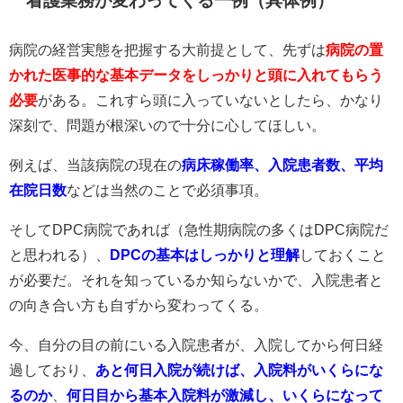
看護業務が変わってくる一例（具体例）
病院の経営実態を把握する大前提として、先ずは
病院の置
かれた医事的な基本データをしっかりと頭に入れてもらう
必要
がある。これすら頭に入っていないとしたら、かなり
深刻で、問題が根深いので十分に心してほしい。
例えば、当該病院の現在の
病床稼働率、入院患者数、平均
在院日数
などは当然のことで必須事項。
そしてDPC病院であれば（急性期病院の多くはDPC病院だ
と思われる）、
DPCの基本はしっかりと理解
しておくこと
が必要だ。それを知っているか知らないかで、入院患者と
の向き合い方も自ずから変わってくる。
今、自分の目の前にいる入院患者が、入院してから何日経
過しており、
あと何日入院が続けば、入院料がいくらにな
るのか
、
何日目から基本入院料が激減し、いくらになって