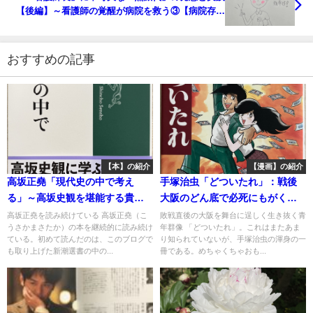
【後編】～看護師の覚醒が病院を救う③【病院存続
のための処方箋】
おすすめの記事
【本】の紹介
【漫画】の紹介
高坂正堯「現代史の中で考え
手塚治虫「どついたれ」：戦後
る」～高坂史観を堪能する貴重
大阪のどん底で必死にもがく若
な講演録。イギリス凋落、天安
者群像。未完ながらも強烈に引
高坂正堯を読み続けている 高坂正堯（こ
敗戦直後の大阪を舞台に逞しく生き抜く青
うさかまさたか）の本を継続的に読み続け
年群像 「どついたれ」。これはまたあま
門事件、ソ連崩壊から洞察する
き込まれる感動作！～手塚治虫
ている。初めて読んだのは、このブログで
り知られていないが、手塚治虫の渾身の一
未来像、そして日本
を語り尽くす㉕
も取り上げた新潮選書の中の...
冊である。めちゃくちゃおも...