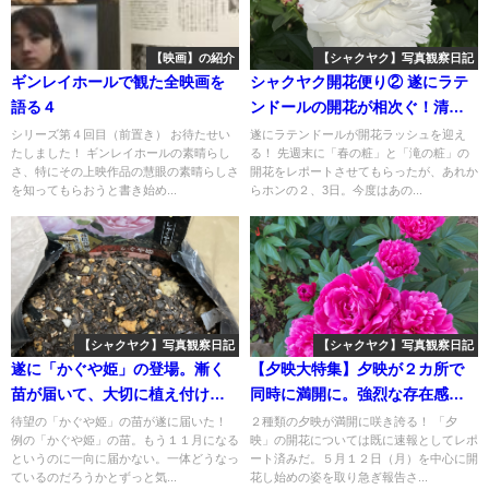
【映画】の紹介
【シャクヤク】写真観察日記
ギンレイホールで観た全映画を
シャクヤク開花便り② 遂にラテ
語る４
ンドールの開花が相次ぐ！清楚
な美しさに感動～シャクヤク栽
シリーズ第４回目（前置き） お待たせい
遂にラテンドールが開花ラッシュを迎え
たしました！ ギンレイホールの素晴らし
る！ 先週末に「春の粧」と「滝の粧」の
培 写真観察日記：2023年⑬
さ、特にその上映作品の慧眼の素晴らしさ
開花をレポートさせてもらったが、あれか
を知ってもらおうと書き始め...
らホンの２、3日。今度はあの...
【シャクヤク】写真観察日記
【シャクヤク】写真観察日記
遂に「かぐや姫」の登場。漸く
【夕映大特集】夕映が２カ所で
苗が届いて、大切に植え付け
同時に満開に。強烈な存在感と
た！～シャクヤク栽培 写真観察
美しさに圧倒される！～シャク
待望の「かぐや姫」の苗が遂に届いた！
２種類の夕映が満開に咲き誇る！ 「夕
例の「かぐや姫」の苗。もう１１月になる
映」の開花については既に速報としてレポ
日記：2023年㉔
ヤク栽培写真観察日記：2025年
というのに一向に届かない。一体どうなっ
ート済みだ。５月１２日（月）を中心に開
㉓
ているのだろうかとずっと気...
花し始めの姿を取り急ぎ報告さ...